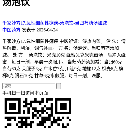
汤泡饮
千家妙方17.急性细菌性痢疾-汤泡饮-当归芍药汤加减
中医药方
发表于 2026-04-24
千家妙方17.急性细菌性痢疾 中医辨证：湿热内蕴。 治 法：清
热解毒，利湿，调气补血。 方 名：汤泡饮。当归芍药汤加
减。 处 方： 汤泡饮：米壳10克 蜂蜜31克米壳煎汤，后冲入蜂
蜜，每日一剂，早晨一次服用。 当归芍药汤加减：当归60克
白芍60克 莱服子3克 广木香3克 川连9克 地榆12克 枳壳6克 槟
榔6克 滑石10克 甘草6克水煎服，每日一剂，晚服。
手机扫一扫访问本页面