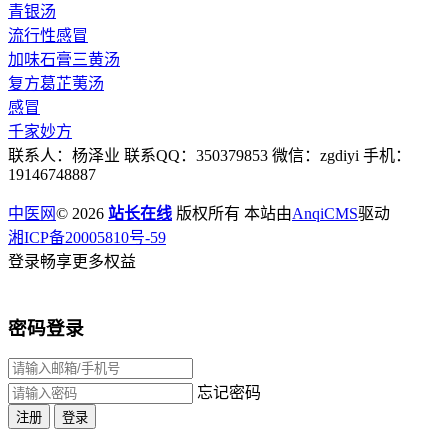
青银汤
流行性感冒
加味石膏三黄汤
复方葛芷荑汤
感冒
千家妙方
联系人：杨泽业 联系QQ：350379853 微信：zgdiyi 手机：
19146748887
中医网
© 2026
站长在线
版权所有 本站由
AnqiCMS
驱动
湘ICP备20005810号-59
登录畅享更多权益
密码登录
忘记密码
注册
登录