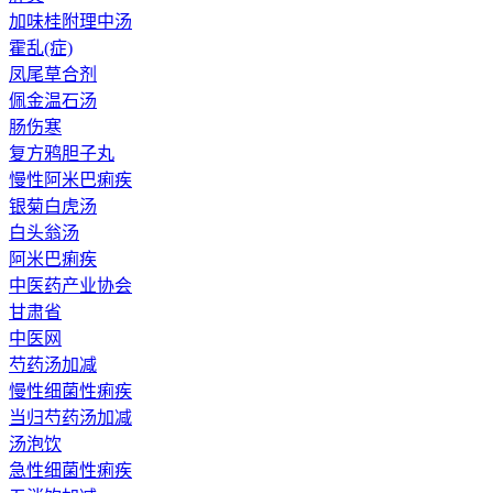
加味桂附理中汤
霍乱(症)
凤尾草合剂
佩金温石汤
肠伤寒
复方鸦胆子丸
慢性阿米巴痢疾
银菊白虎汤
白头翁汤
阿米巴痢疾
中医药产业协会
甘肃省
中医网
芍药汤加减
慢性细菌性痢疾
当归芍药汤加减
汤泡饮
急性细菌性痢疾