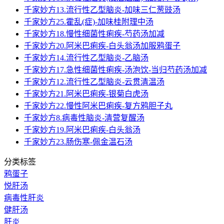
千家妙方13.流行性乙型脑炎-加味三仁葱豉汤
千家妙方25.霍乱(症)-加味桂附理中汤
千家妙方18.慢性细菌性痢疾-芍药汤加减
千家妙方20.阿米巴痢疾-白头翁汤加服鸦蛋子
千家妙方14.流行性乙型脑炎-乙脑汤
千家妙方17.急性细菌性痢疾-汤泡饮-当归芍药汤加减
千家妙方12.流行性乙型脑炎-云贯清温汤
千家妙方21.阿米巴痢疾-银菊白虎汤
千家妙方22.慢性阿米巴痢疾-复方鸦胆子丸
千家妙方8.病毒性脑炎-清营复醒汤
千家妙方19.阿米巴痢疾-白头翁汤
千家妙方23.肠伤寒-佩金温石汤
分类标签
鸦蛋子
悦肝汤
病毒性肝炎
健肝汤
肝炎