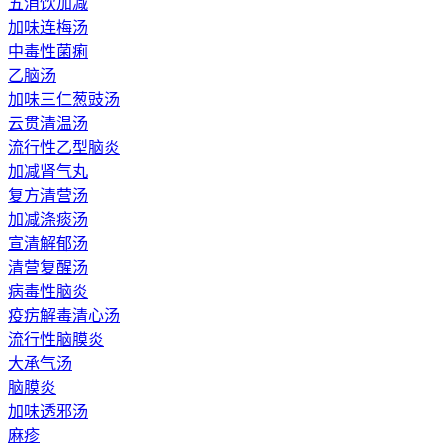
五消饮加减
加味连梅汤
中毒性菌痢
乙脑汤
加味三仁葱豉汤
云贯清温汤
流行性乙型脑炎
加减肾气丸
复方清营汤
加减涤痰汤
宣清解郁汤
清营复醒汤
病毒性脑炎
疫疠解毒清心汤
流行性脑膜炎
大承气汤
脑膜炎
加味透邪汤
麻疹