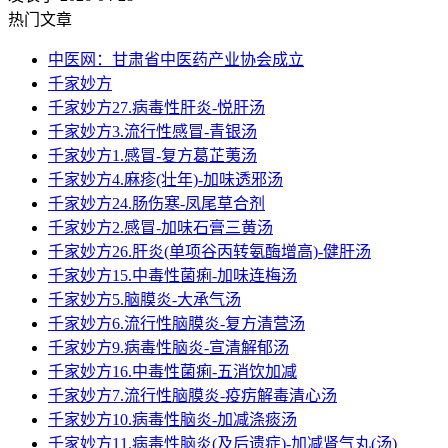
热门文章
中医网：甘肃省中医药产业协会成立
千家妙方
千家妙方27.病毒性肝炎-悦肝汤
千家妙方3.流行性感冒-青银汤
千家妙方1.感冒-复方葛芷荑汤
千家妙方4.麻疹(壮年)-加味透邪汤
千家妙方24.肠伤寒-凤尾草合剂
千家妙方2.感冒-加味石膏三黄汤
千家妙方26.肝炎(单项谷丙转氨酶增高)-健肝汤
千家妙方15.中毒性菌痢-加味连梅汤
千家妙方5.脑膜炎-大承气汤
千家妙方6.流行性脑膜炎-复方清营汤
千家妙方9.病毒性脑炎-宣清解郁汤
千家妙方16.中毒性菌痢-五消饮加减
千家妙方7.流行性脑膜炎-疫疠解毒清心汤
千家妙方10.病毒性脑炎-加减涤痰汤
千家妙方11.病毒性脑炎(及后遗症)-加减肾气丸(汤)