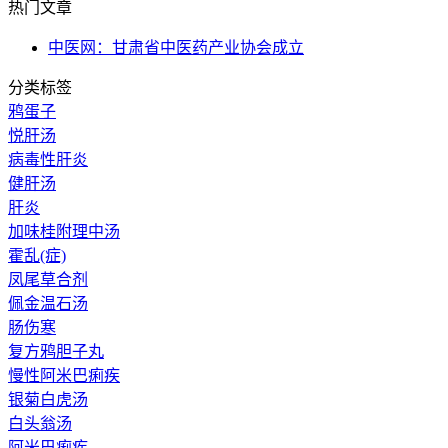
热门文章
中医网：甘肃省中医药产业协会成立
分类标签
鸦蛋子
悦肝汤
病毒性肝炎
健肝汤
肝炎
加味桂附理中汤
霍乱(症)
凤尾草合剂
佩金温石汤
肠伤寒
复方鸦胆子丸
慢性阿米巴痢疾
银菊白虎汤
白头翁汤
阿米巴痢疾