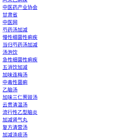
中医药产业协会
甘肃省
中医网
芍药汤加减
慢性细菌性痢疾
当归芍药汤加减
汤泡饮
急性细菌性痢疾
五消饮加减
加味连梅汤
中毒性菌痢
乙脑汤
加味三仁葱豉汤
云贯清温汤
流行性乙型脑炎
加减肾气丸
复方清营汤
加减涤痰汤