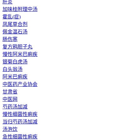
肝炎
加味桂附理中汤
霍乱(症)
凤尾草合剂
佩金温石汤
肠伤寒
复方鸦胆子丸
慢性阿米巴痢疾
银菊白虎汤
白头翁汤
阿米巴痢疾
中医药产业协会
甘肃省
中医网
芍药汤加减
慢性细菌性痢疾
当归芍药汤加减
汤泡饮
急性细菌性痢疾