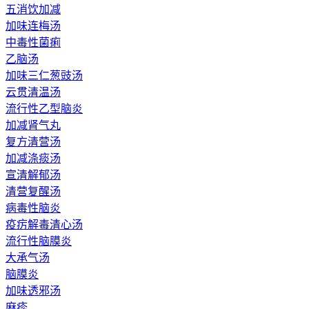
五消饮加减
加味连梅汤
中毒性菌痢
乙脑汤
加味三仁葱豉汤
云贯清温汤
流行性乙型脑炎
加减肾气丸
复方清营汤
加减涤痰汤
宣清解郁汤
清营复醒汤
病毒性脑炎
疫疠解毒清心汤
流行性脑膜炎
大承气汤
脑膜炎
加味透邪汤
麻疹