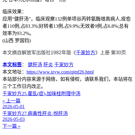
临床效果：
应用“健肝汤”，临床观察132例单项谷丙转氨酶增高病人,痊愈
者110例,占83.3%;好转者13例,占9.9%;无效者9例,占6.8%;总有
效率为93.2%。
(山西 罗国钧)
本文摘自解放军出版社1982年版《
千家妙方
》上册 第30页
本文标签
：
健肝汤
肝炎
千家妙方
本文地址：
https://www.izyw.com/qjmf26.html
本站部分内容来源于网络，如有侵权，请联系我们，本站将在
三个工作日内改正。
千家妙方25.霍乱(症)-加味桂附理中汤
« 上一篇
2026-05-01
千家妙方27.病毒性肝炎-悦肝汤
2026-05-03
下一篇 »