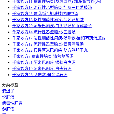
千家妙方11.病毒性脑炎(及后遗症)-加减肾气丸(汤)
千家妙方13.流行性乙型脑炎-加味三仁葱豉汤
千家妙方25.霍乱(症)-加味桂附理中汤
千家妙方18.慢性细菌性痢疾-芍药汤加减
千家妙方20.阿米巴痢疾-白头翁汤加服鸦蛋子
千家妙方14.流行性乙型脑炎-乙脑汤
千家妙方17.急性细菌性痢疾-汤泡饮-当归芍药汤加减
千家妙方12.流行性乙型脑炎-云贯清温汤
千家妙方22.慢性阿米巴痢疾-复方鸦胆子丸
千家妙方8.病毒性脑炎-清营复醒汤
千家妙方21.阿米巴痢疾-银菊白虎汤
千家妙方19.阿米巴痢疾-白头翁汤
千家妙方23.肠伤寒-佩金温石汤
分类标签
鸦蛋子
悦肝汤
病毒性肝炎
健肝汤