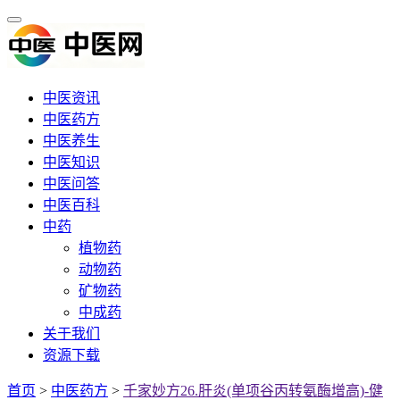
中医资讯
中医药方
中医养生
中医知识
中医问答
中医百科
中药
植物药
动物药
矿物药
中成药
关于我们
资源下载
首页
>
中医药方
>
千家妙方26.肝炎(单项谷丙转氨酶增高)-健