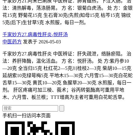
千家妙方21.阿米巴痢疾 中医辨证：肺胃蕴热，下注大肠。 治
法：清热解毒，荡涤肠胃。 方 名：银菊白虎汤。 处 方：金银
花15克 野菊花15克 生石膏30克(先煎)知母15克 枯芩15克 锦纹
5克(后下)生甘草5克 水煎服，每日一剂。
千家妙方27.病毒性肝炎-悦肝汤
中医药方
发表于 2026-05-03
千家妙方27.病毒性肝炎 中医辨证：肝失疏泄，络脉瘀阻。 治
法：养肝降酶，温化活血。 方 名：悦肝汤。 处 方:紫丹参10
—20克 全当归15克 杜红花2—5克川桂枝2—3克 柴胡10—15克
延胡索10克绿萼梅5克 平地木15—30克 六月雪15—30克白花蛇
舌草15—30克 黄芪10—20克 鱼腥草20—30克 水煎服，每日一
剂。 肝区疼痛可加三棱、莪术；谷丙转氨酶高可重用平地
木、六月雪、板兰根；TTT增高为主者可重用白花蛇舌草。
手机扫一扫访问本页面