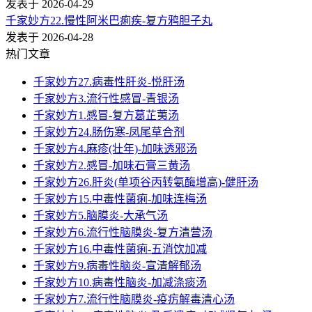
发表于 2026-04-29
千家妙方22.慢性阿米巴痢疾-复方鸦胆子丸
发表于 2026-04-28
热门文章
千家妙方27.病毒性肝炎-悦肝汤
千家妙方3.流行性感冒-青银汤
千家妙方1.感冒-复方葛芷荑汤
千家妙方24.肠伤寒-凤尾草合剂
千家妙方4.麻疹(壮年)-加味透邪汤
千家妙方2.感冒-加味石膏三黄汤
千家妙方26.肝炎(单项谷丙转氨酶增高)-健肝汤
千家妙方15.中毒性菌痢-加味连梅汤
千家妙方5.脑膜炎-大承气汤
千家妙方6.流行性脑膜炎-复方清营汤
千家妙方16.中毒性菌痢-五消饮加减
千家妙方9.病毒性脑炎-宣清解郁汤
千家妙方10.病毒性脑炎-加减涤痰汤
千家妙方7.流行性脑膜炎-疫疠解毒清心汤