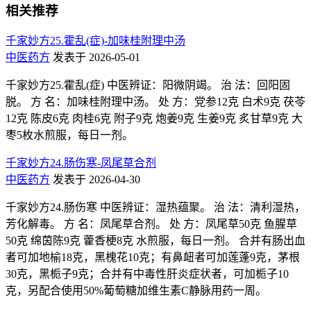
相关推荐
千家妙方25.霍乱(症)-加味桂附理中汤
中医药方
发表于 2026-05-01
千家妙方25.霍乱(症) 中医辨证：阳微阴竭。 治 法：回阳固
脱。 方 名：加味桂附理中汤。 处 方：党参12克 白术9克 茯苓
12克 陈皮6克 肉桂6克 附子9克 炮姜9克 生姜9克 炙甘草9克 大
枣5枚水煎服，每日一剂。
千家妙方24.肠伤寒-凤尾草合剂
中医药方
发表于 2026-04-30
千家妙方24.肠伤寒 中医辨证：湿热蕴聚。 治 法：清利湿热，
芳化解毒。 方 名：凤尾草合剂。 处 方：凤尾草50克 鱼腥草
50克 绵茵陈9克 藿香梗8克 水煎服，每日一剂。 合并有肠出血
者可加地榆18克，黑槐花10克；有鼻衄者可加莲蓬9克，茅根
30克，黑栀子9克；合并有中毒性肝炎症状者，可加栀子10
克，另配合使用50%葡萄糖加维生素C静脉用药一周。