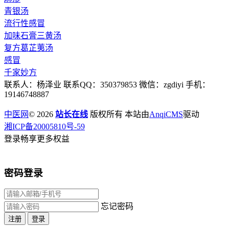
青银汤
流行性感冒
加味石膏三黄汤
复方葛芷荑汤
感冒
千家妙方
联系人：杨泽业 联系QQ：350379853 微信：zgdiyi 手机：
19146748887
中医网
© 2026
站长在线
版权所有 本站由
AnqiCMS
驱动
湘ICP备20005810号-59
登录畅享更多权益
密码登录
忘记密码
注册
登录