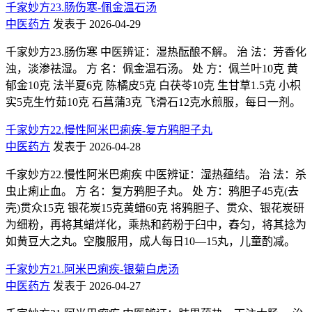
千家妙方23.肠伤寒-佩金温石汤
中医药方
发表于 2026-04-29
千家妙方23.肠伤寒 中医辨证：湿热酝酿不解。 治 法：芳香化
浊，淡渗祛湿。 方 名：佩金温石汤。 处 方：佩兰叶10克 黄
郁金10克 法半夏6克 陈橘皮5克 白茯苓10克 生甘草1.5克 小枳
实5克生竹茹10克 石菖蒲3克 飞滑石12克水煎服，每日一剂。
千家妙方22.慢性阿米巴痢疾-复方鸦胆子丸
中医药方
发表于 2026-04-28
千家妙方22.慢性阿米巴痢疾 中医辨证：湿热蕴结。 治 法：杀
虫止痢止血。 方 名：复方鸦胆子丸。 处 方：鸦胆子45克(去
壳)贯众15克 银花炭15克黄蜡60克 将鸦胆子、贯众、银花炭研
为细粉，再将其蜡烊化，乘热和药粉于臼中，舂匀，将其捻为
如黄豆大之丸。空腹服用，成人每日10—15丸，儿童酌减。
千家妙方21.阿米巴痢疾-银菊白虎汤
中医药方
发表于 2026-04-27