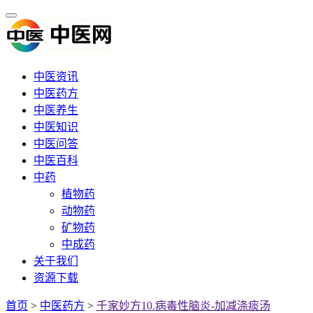
中医资讯
中医药方
中医养生
中医知识
中医问答
中医百科
中药
植物药
动物药
矿物药
中成药
关于我们
资源下载
首页
>
中医药方
>
千家妙方10.病毒性脑炎-加减涤痰汤