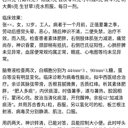
大黄6克 生甘草3克水煎服，每日一剂。
临床效果：
张××，女，32岁，工人。病者于一个月前，正值夏暑之季，
劳动后感觉头晕、恶心，随后神识不清，二便失禁，治疗不
效，而入院。检查患者素体肥胖，右侧肢体肌张力减退，痛觉
尚存，神识昏蒙，颈部稍有抵抗，右侧巴氏征阳性，心肺肝脾
未见异常，血尿便常规均属正常，眼底、心电图等均未见异
常。
脑脊液检查两次，白细胞分别为 44/mm^3 、90/mm^3,糖，蛋
白等没有明显变化。临床诊断为病毒性脑炎。拟中西医结合治
疗。余诊其脉弦带滑，舌根苔腻微黄，舌质红绛。析其素体肥
胖， “肥人多痰”，内伏痰湿，时值暑季，遂与暑热，胶固相
行，蒙闭心窍。故治当清化痰湿，开窍醒神。余投以“加减涤
痰汤”。并用苏合香丸1粒，吞服，另以氢化可的松、板兰根注
射液、病毒灵分别静滴、肌注、口服。
用药两天，神识转清，已能对答，且能控制大小便。此时呼头