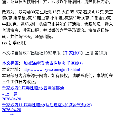
痛，证系痰火挟肝阳上亢，即改以平肝潜阳，清热化痰为治。
改方为：双勾藤30克 生牡蛎15克 大白芍15克 石决明12克 天竺
黄6克 胆南星6克 竹茹12克 小川连6克淡竹叶10克 广郁金10克
牛膝6克。进药5剂，头痛已止并能自行活动，病脱险境。搬入
普通病房，激素口服，并以香砂六君子汤调治。病情逐日好
转，共住院93天，痊愈出院。
(云南 季正明)
本文摘自解放军出版社1982年版《
千家妙方
》上册 第10页
本文标签
：
加减涤痰汤
病毒性脑炎
千家妙方
本文地址：
https://www.izyw.com/qjmf10.html
本站部分内容来源于网络，如有侵权，请联系我们，本站将在
三个工作日内改正。
千家妙方9.病毒性脑炎-宣清解郁汤
« 上一篇
2026-04-20
千家妙方11.病毒性脑炎(及后遗症)-加减肾气丸(汤)
2026-04-20