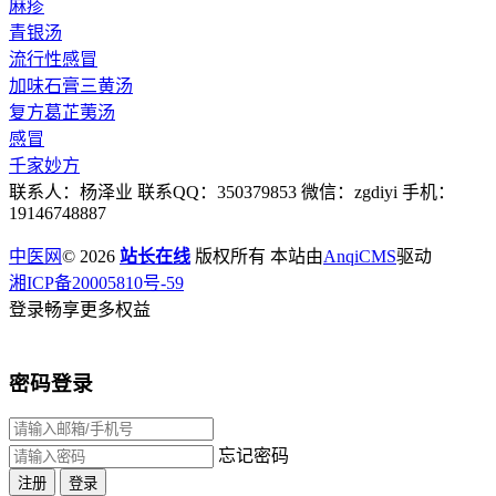
麻疹
青银汤
流行性感冒
加味石膏三黄汤
复方葛芷荑汤
感冒
千家妙方
联系人：杨泽业 联系QQ：350379853 微信：zgdiyi 手机：
19146748887
中医网
© 2026
站长在线
版权所有 本站由
AnqiCMS
驱动
湘ICP备20005810号-59
登录畅享更多权益
密码登录
忘记密码
注册
登录