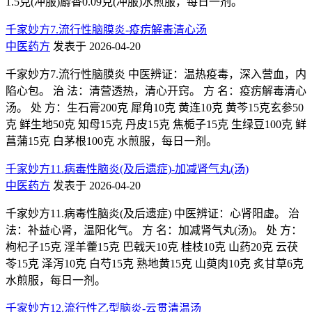
1.5克(冲服)麝香0.09克(冲服)水煎服，每日一剂。
千家妙方7.流行性脑膜炎-疫疠解毒清心汤
中医药方
发表于 2026-04-20
千家妙方7.流行性脑膜炎 中医辨证：温热疫毒，深入营血，内
陷心包。 治 法：清营透热，清心开窍。 方 名：疫疠解毒清心
汤。 处 方：生石膏200克 犀角10克 黄连10克 黄芩15克玄参50
克 鲜生地50克 知母15克 丹皮15克 焦栀子15克 生绿豆100克 鲜
菖蒲15克 白茅根100克 水煎服，每日一剂。
千家妙方11.病毒性脑炎(及后遗症)-加减肾气丸(汤)
中医药方
发表于 2026-04-20
千家妙方11.病毒性脑炎(及后遗症) 中医辨证：心肾阳虚。 治
法：补益心肾，温阳化气。 方 名：加减肾气丸(汤)。 处 方：
枸杞子15克 淫羊藿15克 巴戟天10克 桂枝10克 山药20克 云茯
苓15克 泽泻10克 白芍15克 熟地黄15克 山萸肉10克 炙甘草6克
水煎服，每日一剂。
千家妙方12.流行性乙型脑炎-云贯清温汤