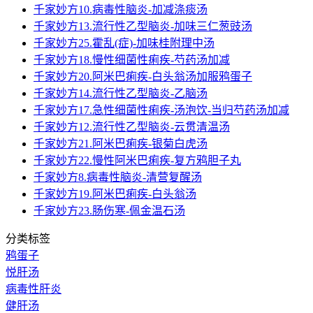
千家妙方10.病毒性脑炎-加减涤痰汤
千家妙方13.流行性乙型脑炎-加味三仁葱豉汤
千家妙方25.霍乱(症)-加味桂附理中汤
千家妙方18.慢性细菌性痢疾-芍药汤加减
千家妙方20.阿米巴痢疾-白头翁汤加服鸦蛋子
千家妙方14.流行性乙型脑炎-乙脑汤
千家妙方17.急性细菌性痢疾-汤泡饮-当归芍药汤加减
千家妙方12.流行性乙型脑炎-云贯清温汤
千家妙方21.阿米巴痢疾-银菊白虎汤
千家妙方22.慢性阿米巴痢疾-复方鸦胆子丸
千家妙方8.病毒性脑炎-清营复醒汤
千家妙方19.阿米巴痢疾-白头翁汤
千家妙方23.肠伤寒-佩金温石汤
分类标签
鸦蛋子
悦肝汤
病毒性肝炎
健肝汤