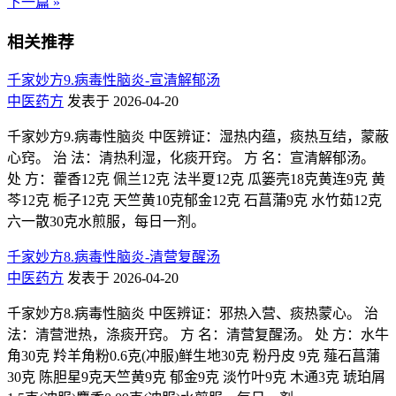
下一篇 »
相关推荐
千家妙方9.病毒性脑炎-宣清解郁汤
中医药方
发表于 2026-04-20
千家妙方9.病毒性脑炎 中医辨证：湿热内蕴，痰热互结，蒙蔽
心窍。 治 法：清热利湿，化痰开窍。 方 名：宣清解郁汤。
处 方：藿香12克 佩兰12克 法半夏12克 瓜篓壳18克黄连9克 黄
芩12克 栀子12克 天竺黄10克郁金12克 石菖蒲9克 水竹茹12克
六一散30克水煎服，每日一剂。
千家妙方8.病毒性脑炎-清营复醒汤
中医药方
发表于 2026-04-20
千家妙方8.病毒性脑炎 中医辨证：邪热入营、痰热蒙心。 治
法：清营泄热，涤痰开窍。 方 名：清营复醒汤。 处 方：水牛
角30克 羚羊角粉0.6克(冲服)鲜生地30克 粉丹皮 9克 薤石菖蒲
30克 陈胆星9克天竺黄9克 郁金9克 淡竹叶9克 木通3克 琥珀屑