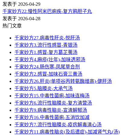
发表于 2026-04-29
千家妙方22.慢性阿米巴痢疾-复方鸦胆子丸
发表于 2026-04-28
热门文章
千家妙方27.病毒性肝炎-悦肝汤
千家妙方3.流行性感冒-青银汤
千家妙方1.感冒-复方葛芷荑汤
千家妙方4.麻疹(壮年)-加味透邪汤
千家妙方24.肠伤寒-凤尾草合剂
千家妙方2.感冒-加味石膏三黄汤
千家妙方26.肝炎(单项谷丙转氨酶增高)-健肝汤
千家妙方5.脑膜炎-大承气汤
千家妙方15.中毒性菌痢-加味连梅汤
千家妙方6.流行性脑膜炎-复方清营汤
千家妙方9.病毒性脑炎-宣清解郁汤
千家妙方16.中毒性菌痢-五消饮加减
千家妙方7.流行性脑膜炎-疫疠解毒清心汤
千家妙方11.病毒性脑炎(及后遗症)-加减肾气丸(汤)