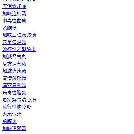
五消饮加减
加味连梅汤
中毒性菌痢
乙脑汤
加味三仁葱豉汤
云贯清温汤
流行性乙型脑炎
加减肾气丸
复方清营汤
加减涤痰汤
宣清解郁汤
清营复醒汤
病毒性脑炎
疫疠解毒清心汤
流行性脑膜炎
大承气汤
脑膜炎
加味透邪汤