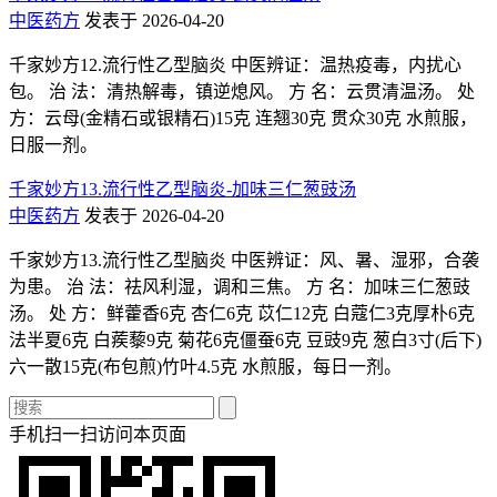
中医药方
发表于 2026-04-20
千家妙方12.流行性乙型脑炎 中医辨证：温热疫毒，内扰心
包。 治 法：清热解毒，镇逆熄风。 方 名：云贯清温汤。 处
方：云母(金精石或银精石)15克 连翘30克 贯众30克 水煎服，
日服一剂。
千家妙方13.流行性乙型脑炎-加味三仁葱豉汤
中医药方
发表于 2026-04-20
千家妙方13.流行性乙型脑炎 中医辨证：风、暑、湿邪，合袭
为患。 治 法：祛风利湿，调和三焦。 方 名：加味三仁葱豉
汤。 处 方：鲜藿香6克 杏仁6克 苡仁12克 白蔻仁3克厚朴6克
法半夏6克 白蒺藜9克 菊花6克僵蚕6克 豆豉9克 葱白3寸(后下)
六一散15克(布包煎)竹叶4.5克 水煎服，每日一剂。
手机扫一扫访问本页面