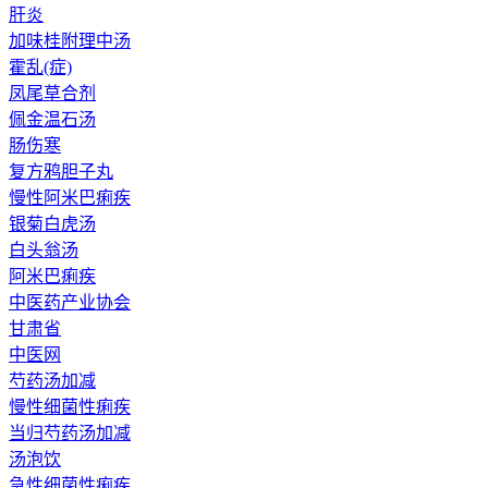
肝炎
加味桂附理中汤
霍乱(症)
凤尾草合剂
佩金温石汤
肠伤寒
复方鸦胆子丸
慢性阿米巴痢疾
银菊白虎汤
白头翁汤
阿米巴痢疾
中医药产业协会
甘肃省
中医网
芍药汤加减
慢性细菌性痢疾
当归芍药汤加减
汤泡饮
急性细菌性痢疾