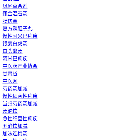
凤尾草合剂
佩金温石汤
肠伤寒
复方鸦胆子丸
慢性阿米巴痢疾
银菊白虎汤
白头翁汤
阿米巴痢疾
中医药产业协会
甘肃省
中医网
芍药汤加减
慢性细菌性痢疾
当归芍药汤加减
汤泡饮
急性细菌性痢疾
五消饮加减
加味连梅汤