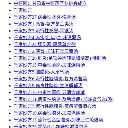
中医网：甘肃省中医药产业协会成立
千家妙方
千家妙方27.病毒性肝炎-悦肝汤
千家妙方1.感冒-复方葛芷荑汤
千家妙方3.流行性感冒-青银汤
千家妙方4.麻疹(壮年)-加味透邪汤
千家妙方24.肠伤寒-凤尾草合剂
千家妙方2.感冒-加味石膏三黄汤
千家妙方26.肝炎(单项谷丙转氨酶增高)-健肝汤
千家妙方15.中毒性菌痢-加味连梅汤
千家妙方5.脑膜炎-大承气汤
千家妙方6.流行性脑膜炎-复方清营汤
千家妙方9.病毒性脑炎-宣清解郁汤
千家妙方16.中毒性菌痢-五消饮加减
千家妙方11.病毒性脑炎(及后遗症)-加减肾气丸(汤)
千家妙方7.流行性脑膜炎-疫疠解毒清心汤
千家妙方10.病毒性脑炎-加减涤痰汤
千家妙方13.流行性乙型脑炎-加味三仁葱豉汤
千家妙方25.霍乱(症)-加味桂附理中汤