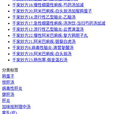
千家妙方18.慢性细菌性痢疾-芍药汤加减
千家妙方20.阿米巴痢疾-白头翁汤加服鸦蛋子
千家妙方14.流行性乙型脑炎-乙脑汤
千家妙方17.急性细菌性痢疾-汤泡饮-当归芍药汤加减
千家妙方12.流行性乙型脑炎-云贯清温汤
千家妙方22.慢性阿米巴痢疾-复方鸦胆子丸
千家妙方21.阿米巴痢疾-银菊白虎汤
千家妙方8.病毒性脑炎-清营复醒汤
千家妙方19.阿米巴痢疾-白头翁汤
千家妙方23.肠伤寒-佩金温石汤
分类标签
鸦蛋子
悦肝汤
病毒性肝炎
健肝汤
肝炎
加味桂附理中汤
霍乱(症)