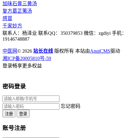
加味石膏三黄汤
复方葛芷荑汤
感冒
千家妙方
联系人：杨泽业 联系QQ：350379853 微信：zgdiyi 手机：
19146748887
中医网
© 2026
站长在线
版权所有 本站由
AnqiCMS
驱动
湘ICP备20005810号-59
登录畅享更多权益
密码登录
忘记密码
注册
登录
账号注册