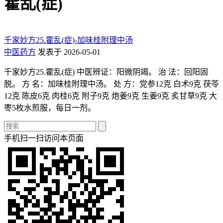
霍乱(症)
千家妙方25.霍乱(症)-加味桂附理中汤
中医药方
发表于 2026-05-01
千家妙方25.霍乱(症) 中医辨证：阳微阴竭。 治 法：回阳固
脱。 方 名：加味桂附理中汤。 处 方：党参12克 白术9克 茯苓
12克 陈皮6克 肉桂6克 附子9克 炮姜9克 生姜9克 炙甘草9克 大
枣5枚水煎服，每日一剂。
手机扫一扫访问本页面