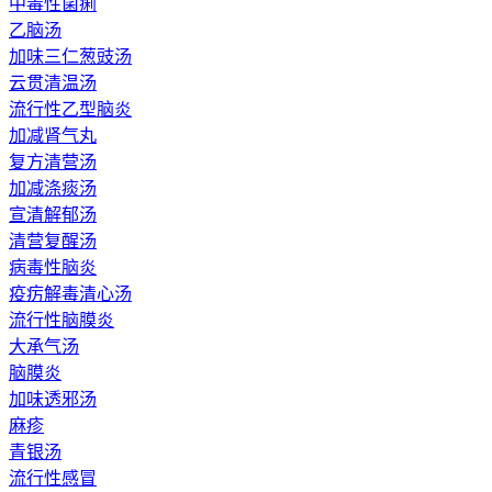
中毒性菌痢
乙脑汤
加味三仁葱豉汤
云贯清温汤
流行性乙型脑炎
加减肾气丸
复方清营汤
加减涤痰汤
宣清解郁汤
清营复醒汤
病毒性脑炎
疫疠解毒清心汤
流行性脑膜炎
大承气汤
脑膜炎
加味透邪汤
麻疹
青银汤
流行性感冒