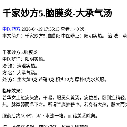
千家妙方5.脑膜炎-大承气汤
中医药方
2026-04-19 17:35:13
查看：40 次
本文简介：千家妙方5.脑膜炎 中医辨证：阳明实热。 治 法：清泄
千家妙方5.脑膜炎
中医辨证：阳明实热。
治 法：清泄实热。
方 名：大承气汤。
处 方：生大黄9克 芒硝9克 枳实12克 厚朴3克水煎服。
临床效果：
若华女士忽病头痛，干呕，服吴茱萸汤，病益甚，卧则症稍轻
热，脉微弱而急下之。所谓釜底抽薪也。若身有大热，脉大而实
服药后约3小时，泻下水浊一堆，而诸恙悉除矣。