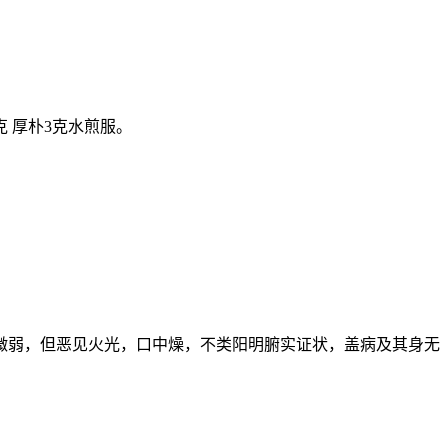
克 厚朴3克水煎服。
微弱，但恶见火光，口中燥，不类阳明腑实证状，盖病及其身无