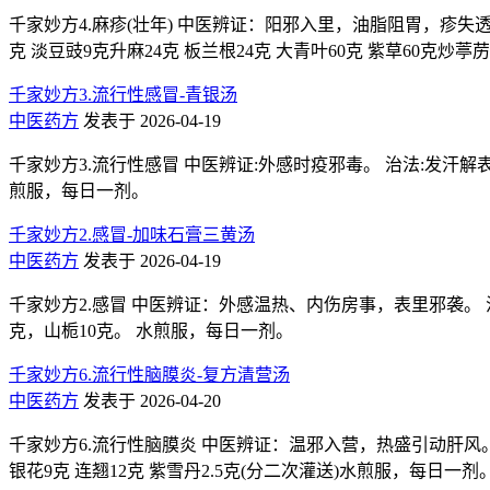
千家妙方4.麻疹(壮年) 中医辨证：阳邪入里，油脂阻胃，疹失透达
克 淡豆豉9克升麻24克 板兰根24克 大青叶60克 紫草60克炒
千家妙方3.流行性感冒-青银汤
中医药方
发表于 2026-04-19
千家妙方3.流行性感冒 中医辨证:外感时疫邪毒。 治法:发汗解表
煎服，每日一剂。
千家妙方2.感冒-加味石膏三黄汤
中医药方
发表于 2026-04-19
千家妙方2.感冒 中医辨证：外感温热、内伤房事，表里邪袭。 
克，山栀10克。 水煎服，每日一剂。
千家妙方6.流行性脑膜炎-复方清营汤
中医药方
发表于 2026-04-20
千家妙方6.流行性脑膜炎 中医辨证：温邪入营，热盛引动肝风。 治 
银花9克 连翘12克 紫雪丹2.5克(分二次灌送)水煎服，每日一剂