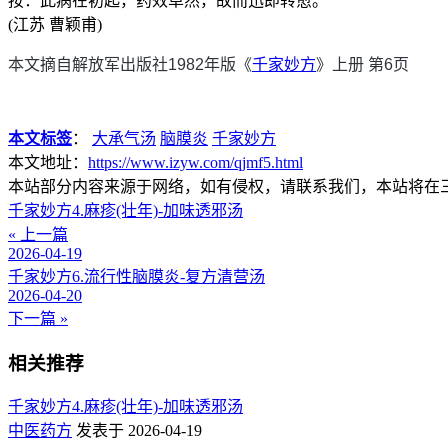
按：此病在初起，药效卓然，故而迅即转愈。
(江苏 曹颖甫)
本文摘自解放军出版社1982年版《
千家妙方
》上册 第6页
本文标签
：
大承气汤
脑膜炎
千家妙方
本文地址：
https://www.izyw.com/qjmf5.html
本站部分内容来源于网络，如有侵权，请联系我们，本站将在
千家妙方4.麻疹(壮年)-加味透邪汤
« 上一篇
2026-04-19
千家妙方6.流行性脑膜炎-复方清营汤
2026-04-20
下一篇 »
相关推荐
千家妙方4.麻疹(壮年)-加味透邪汤
中医药方
发表于 2026-04-19