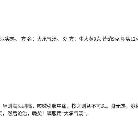
实热。 方 名：大承气汤。 处 方：生大黄9克 芒硝9克 枳实12
，坐则满头剧痛，咳嗽引腹中痛，按之则益不可忍。身无热，脉
，然后论治，晚矣！嘱服用“大承气汤”。