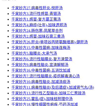
千家妙方27.病毒性肝炎-悦肝汤
千家妙方3.流行性感冒-青银汤
千家妙方1.感冒-复方葛芷荑汤
千家妙方4.麻疹(壮年)-加味透邪汤
千家妙方24.肠伤寒-凤尾草合剂
千家妙方2.感冒-加味石膏三黄汤
千家妙方26.肝炎(单项谷丙转氨酶增高)-健肝汤
千家妙方15.中毒性菌痢-加味连梅汤
千家妙方5.脑膜炎-大承气汤
千家妙方6.流行性脑膜炎-复方清营汤
千家妙方9.病毒性脑炎-宣清解郁汤
千家妙方16.中毒性菌痢-五消饮加减
千家妙方7.流行性脑膜炎-疫疠解毒清心汤
千家妙方10.病毒性脑炎-加减涤痰汤
千家妙方11.病毒性脑炎(及后遗症)-加减肾气丸(汤)
千家妙方13.流行性乙型脑炎-加味三仁葱豉汤
千家妙方25.霍乱(症)-加味桂附理中汤
千家妙方18.慢性细菌性痢疾-芍药汤加减