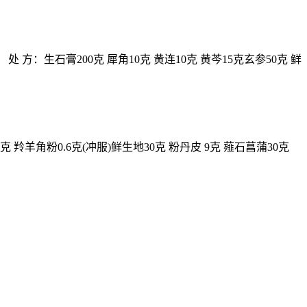
：生石膏200克 犀角10克 黄连10克 黄芩15克玄参50克 鲜
羊角粉0.6克(冲服)鲜生地30克 粉丹皮 9克 薤石菖蒲30克