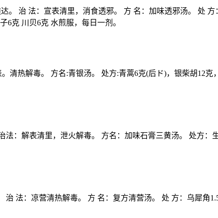
。 治 法：宣表清里，消食透邪。 方 名：加味透邪汤。 处 方：麻绒
葶苈子6克 川贝6克 水煎服，每日一剂。
。清热解毒。 方名:青银汤。 处方:青蒿6克(后ド)，银柴胡12克，
治法：解表清里，泄火解毒。 方名：加味石膏三黄汤。 处方：生石
法：凉营清热解毒。 方 名：复方清营汤。 处 方：乌犀角1.5克 玄
。