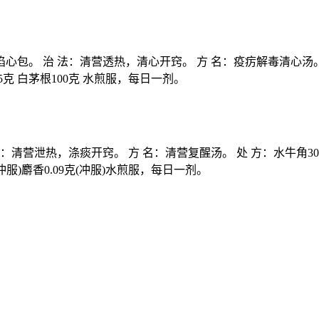
。 治 法：清营透热，清心开窍。 方 名：疫疠解毒清心汤。 处 方
蒲15克 白茅根100克 水煎服，每日一剂。
清营泄热，涤痰开窍。 方 名：清营复醒汤。 处 方：水牛角30克 羚
(冲服)麝香0.09克(冲服)水煎服，每日一剂。