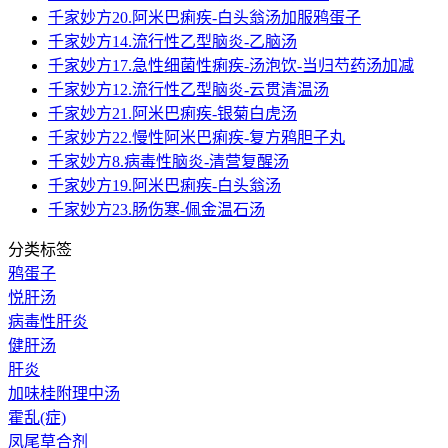
千家妙方20.阿米巴痢疾-白头翁汤加服鸦蛋子
千家妙方14.流行性乙型脑炎-乙脑汤
千家妙方17.急性细菌性痢疾-汤泡饮-当归芍药汤加减
千家妙方12.流行性乙型脑炎-云贯清温汤
千家妙方21.阿米巴痢疾-银菊白虎汤
千家妙方22.慢性阿米巴痢疾-复方鸦胆子丸
千家妙方8.病毒性脑炎-清营复醒汤
千家妙方19.阿米巴痢疾-白头翁汤
千家妙方23.肠伤寒-佩金温石汤
分类标签
鸦蛋子
悦肝汤
病毒性肝炎
健肝汤
肝炎
加味桂附理中汤
霍乱(症)
凤尾草合剂