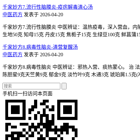
千家妙方7.流行性脑膜炎-疫疠解毒清心汤
中医药方
发表于 2026-04-20
千家妙方7.流行性脑膜炎 中医辨证：温热疫毒，深入营血，内陷心包
生地50克 知母15克 丹皮15克 焦栀子15克 生绿豆100克 鲜菖
千家妙方8.病毒性脑炎-清营复醒汤
中医药方
发表于 2026-04-20
千家妙方8.病毒性脑炎 中医辨证：邪热入营、痰热蒙心。 治 法：
陈胆星9克天竺黄9克 郁金9克 淡竹叶9克 木通3克 琥珀屑1.5克
手机扫一扫访问本页面