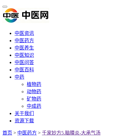
中医资讯
中医药方
中医养生
中医知识
中医问答
中医百科
中药
植物药
动物药
矿物药
中成药
关于我们
资源下载
首页
>
中医药方
>
千家妙方5.脑膜炎-大承气汤