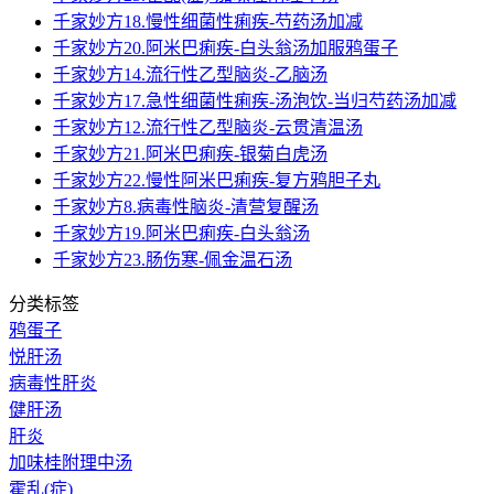
千家妙方18.慢性细菌性痢疾-芍药汤加减
千家妙方20.阿米巴痢疾-白头翁汤加服鸦蛋子
千家妙方14.流行性乙型脑炎-乙脑汤
千家妙方17.急性细菌性痢疾-汤泡饮-当归芍药汤加减
千家妙方12.流行性乙型脑炎-云贯清温汤
千家妙方21.阿米巴痢疾-银菊白虎汤
千家妙方22.慢性阿米巴痢疾-复方鸦胆子丸
千家妙方8.病毒性脑炎-清营复醒汤
千家妙方19.阿米巴痢疾-白头翁汤
千家妙方23.肠伤寒-佩金温石汤
分类标签
鸦蛋子
悦肝汤
病毒性肝炎
健肝汤
肝炎
加味桂附理中汤
霍乱(症)