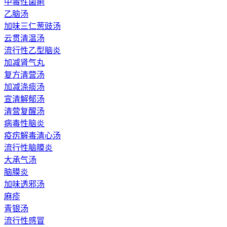
中毒性菌痢
乙脑汤
加味三仁葱豉汤
云贯清温汤
流行性乙型脑炎
加减肾气丸
复方清营汤
加减涤痰汤
宣清解郁汤
清营复醒汤
病毒性脑炎
疫疠解毒清心汤
流行性脑膜炎
大承气汤
脑膜炎
加味透邪汤
麻疹
青银汤
流行性感冒