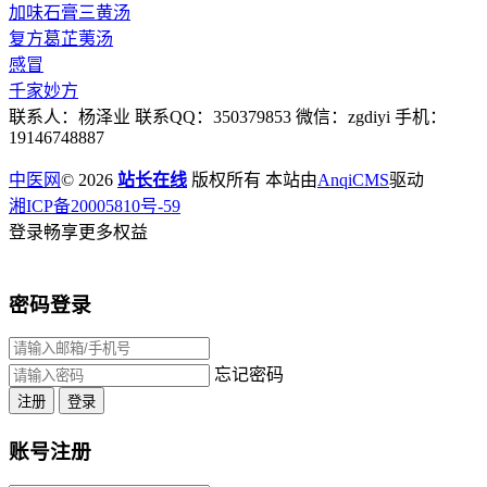
加味石膏三黄汤
复方葛芷荑汤
感冒
千家妙方
联系人：杨泽业 联系QQ：350379853 微信：zgdiyi 手机：
19146748887
中医网
© 2026
站长在线
版权所有 本站由
AnqiCMS
驱动
湘ICP备20005810号-59
登录畅享更多权益
密码登录
忘记密码
注册
登录
账号注册