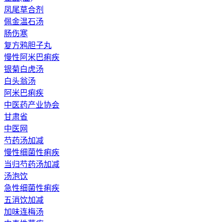
凤尾草合剂
佩金温石汤
肠伤寒
复方鸦胆子丸
慢性阿米巴痢疾
银菊白虎汤
白头翁汤
阿米巴痢疾
中医药产业协会
甘肃省
中医网
芍药汤加减
慢性细菌性痢疾
当归芍药汤加减
汤泡饮
急性细菌性痢疾
五消饮加减
加味连梅汤