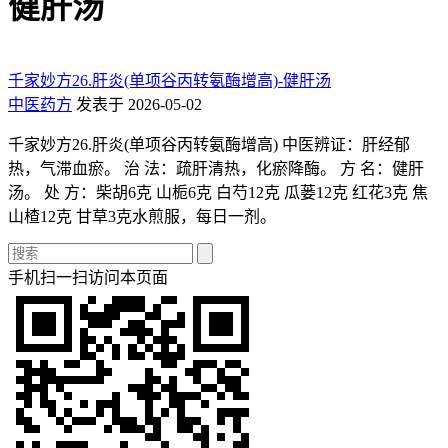
健肝汤
千家妙方26.肝炎(单项谷丙转氨酶增高)-健肝汤
中医药方
发表于 2026-05-02
千家妙方26.肝炎(单项谷丙转氨酶增高) 中医辨证：肝经郁
热，气滞血瘀。 治 法：疏肝清热，化瘀降酶。 方 名：健肝
汤。 处 方：柴胡6克 山栀6克 白芍12克 瓜蒌12克 红花3克 焦
山楂12克 甘草3克水煎服，每日一剂。
手机扫一扫访问本页面