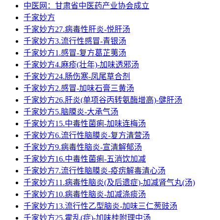
中医网：甘肃省中医药产业协会成立
千家妙方
千家妙方27.病毒性肝炎-悦肝汤
千家妙方3.流行性感冒-青银汤
千家妙方1.感冒-复方葛芷荑汤
千家妙方4.麻疹(壮年)-加味透邪汤
千家妙方24.肠伤寒-凤尾草合剂
千家妙方2.感冒-加味石膏三黄汤
千家妙方26.肝炎(单项谷丙转氨酶增高)-健肝汤
千家妙方5.脑膜炎-大承气汤
千家妙方15.中毒性菌痢-加味连梅汤
千家妙方6.流行性脑膜炎-复方清营汤
千家妙方9.病毒性脑炎-宣清解郁汤
千家妙方16.中毒性菌痢-五消饮加减
千家妙方7.流行性脑膜炎-疫疠解毒清心汤
千家妙方11.病毒性脑炎(及后遗症)-加减肾气丸(汤)
千家妙方10.病毒性脑炎-加减涤痰汤
千家妙方13.流行性乙型脑炎-加味三仁葱豉汤
千家妙方25.霍乱(症)-加味桂附理中汤