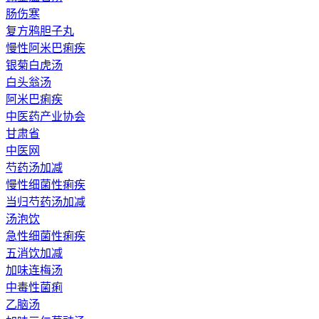
肠伤寒
复方鸦胆子丸
慢性阿米巴痢疾
银菊白虎汤
白头翁汤
阿米巴痢疾
中医药产业协会
甘肃省
中医网
芍药汤加减
慢性细菌性痢疾
当归芍药汤加减
汤泡饮
急性细菌性痢疾
五消饮加减
加味连梅汤
中毒性菌痢
乙脑汤