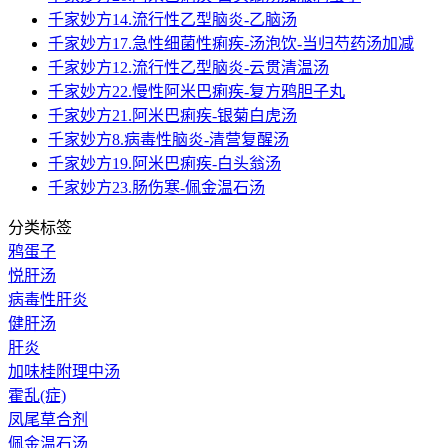
千家妙方14.流行性乙型脑炎-乙脑汤
千家妙方17.急性细菌性痢疾-汤泡饮-当归芍药汤加减
千家妙方12.流行性乙型脑炎-云贯清温汤
千家妙方22.慢性阿米巴痢疾-复方鸦胆子丸
千家妙方21.阿米巴痢疾-银菊白虎汤
千家妙方8.病毒性脑炎-清营复醒汤
千家妙方19.阿米巴痢疾-白头翁汤
千家妙方23.肠伤寒-佩金温石汤
分类标签
鸦蛋子
悦肝汤
病毒性肝炎
健肝汤
肝炎
加味桂附理中汤
霍乱(症)
凤尾草合剂
佩金温石汤