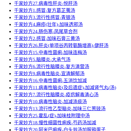
千家妙方27.病毒性肝炎-悦肝汤
千家妙方1.感冒-复方葛芷荑汤
千家妙方3.流行性感冒-青银汤
千家妙方4.麻疹(壮年)-加味透邪汤
千家妙方24.肠伤寒-凤尾草合剂
千家妙方2.感冒-加味石膏三黄汤
千家妙方26.肝炎(单项谷丙转氨酶增高)-健肝汤
千家妙方15.中毒性菌痢-加味连梅汤
千家妙方5.脑膜炎-大承气汤
千家妙方6.流行性脑膜炎-复方清营汤
千家妙方9.病毒性脑炎-宣清解郁汤
千家妙方16.中毒性菌痢-五消饮加减
千家妙方11.病毒性脑炎(及后遗症)-加减肾气丸(汤)
千家妙方7.流行性脑膜炎-疫疠解毒清心汤
千家妙方10.病毒性脑炎-加减涤痰汤
千家妙方13.流行性乙型脑炎-加味三仁葱豉汤
千家妙方25.霍乱(症)-加味桂附理中汤
千家妙方18.慢性细菌性痢疾-芍药汤加减
千家妙方20.阿米巴痢疾-白头翁汤加服鸦蛋子