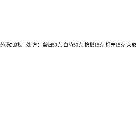
减。 处 方：当归50克 白芍50克 槟榔15克 枳壳15克 莱菔