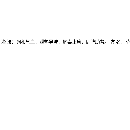
 法：调和气血，泄热导滞，解毒止痢，健脾助肾。 方 名：芍药汤加