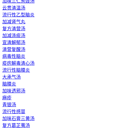
加味三仁葱豉汤
云贯清温汤
流行性乙型脑炎
加减肾气丸
复方清营汤
加减涤痰汤
宣清解郁汤
清营复醒汤
病毒性脑炎
疫疠解毒清心汤
流行性脑膜炎
大承气汤
脑膜炎
加味透邪汤
麻疹
青银汤
流行性感冒
加味石膏三黄汤
复方葛芷荑汤