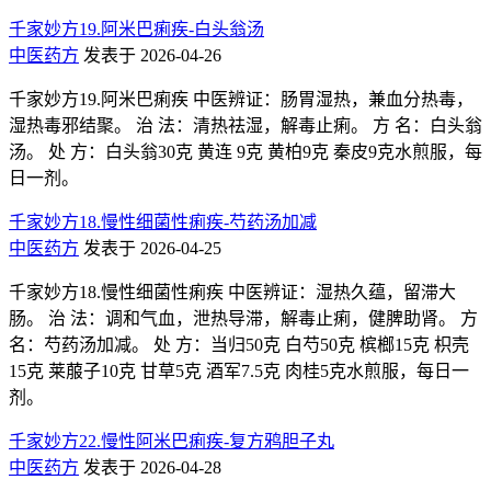
千家妙方19.阿米巴痢疾-白头翁汤
中医药方
发表于 2026-04-26
千家妙方19.阿米巴痢疾 中医辨证：肠胃湿热，兼血分热毒，
湿热毒邪结聚。 治 法：清热祛湿，解毒止痢。 方 名：白头翁
汤。 处 方：白头翁30克 黄连 9克 黄柏9克 秦皮9克水煎服，每
日一剂。
千家妙方18.慢性细菌性痢疾-芍药汤加减
中医药方
发表于 2026-04-25
千家妙方18.慢性细菌性痢疾 中医辨证：湿热久蕴，留滞大
肠。 治 法：调和气血，泄热导滞，解毒止痢，健脾助肾。 方
名：芍药汤加减。 处 方：当归50克 白芍50克 槟榔15克 枳壳
15克 莱菔子10克 甘草5克 酒军7.5克 肉桂5克水煎服，每日一
剂。
千家妙方22.慢性阿米巴痢疾-复方鸦胆子丸
中医药方
发表于 2026-04-28