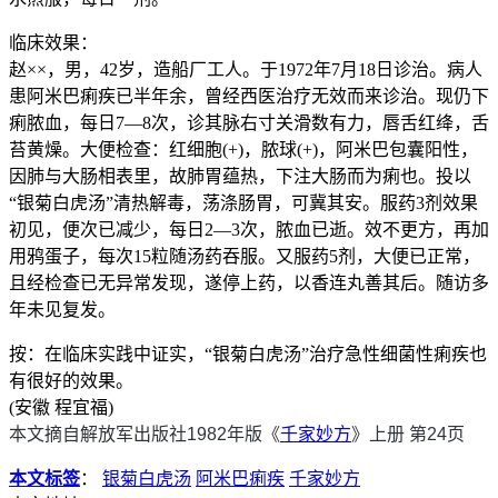
临床效果：
赵××，男，42岁，造船厂工人。于1972年7月18日诊治。病人
患阿米巴痢疾已半年余，曾经西医治疗无效而来诊治。现仍下
痢脓血，每日7—8次，诊其脉右寸关滑数有力，唇舌红绛，舌
苔黄燥。大便检查：红细胞(+)，脓球(+)，阿米巴包囊阳性，
因肺与大肠相表里，故肺胃蕴热，下注大肠而为痢也。投以
“银菊白虎汤”清热解毒，荡涤肠胃，可冀其安。服药3剂效果
初见，便次已减少，每日2—3次，脓血已逝。效不更方，再加
用鸦蛋子，每次15粒随汤药吞服。又服药5剂，大便已正常，
且经检查已无异常发现，遂停上药，以香连丸善其后。随访多
年未见复发。
按：在临床实践中证实，“银菊白虎汤”治疗急性细菌性痢疾也
有很好的效果。
(安徽 程宜福)
本文摘自解放军出版社1982年版《
千家妙方
》上册 第24页
本文标签
：
银菊白虎汤
阿米巴痢疾
千家妙方