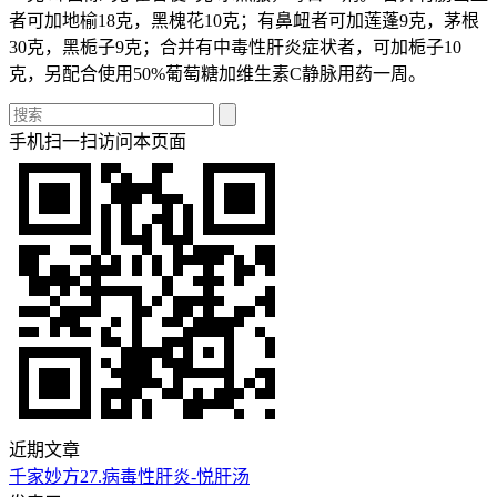
者可加地榆18克，黑槐花10克；有鼻衄者可加莲蓬9克，茅根
30克，黑栀子9克；合并有中毒性肝炎症状者，可加栀子10
克，另配合使用50%葡萄糖加维生素C静脉用药一周。
手机扫一扫访问本页面
近期文章
千家妙方27.病毒性肝炎-悦肝汤