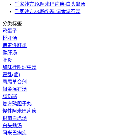
千家妙方19.阿米巴痢疾-白头翁汤
千家妙方23.肠伤寒-佩金温石汤
分类标签
鸦蛋子
悦肝汤
病毒性肝炎
健肝汤
肝炎
加味桂附理中汤
霍乱(症)
凤尾草合剂
佩金温石汤
肠伤寒
复方鸦胆子丸
慢性阿米巴痢疾
银菊白虎汤
白头翁汤
阿米巴痢疾