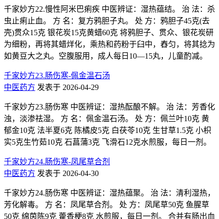
千家妙方22.慢性阿米巴痢疾 中医辨证：湿热蕴结。 治 法：杀
虫止痢止血。 方 名：复方鸦胆子丸。 处 方：鸦胆子45克(去
壳)贯众15克 银花炭15克黄蜡60克 将鸦胆子、贯众、银花炭研
为细粉，再将其蜡烊化，乘热和药粉于臼中，舂匀，将其捻为
如黄豆大之丸。空腹服用，成人每日10—15丸，儿童酌减。
千家妙方23.肠伤寒-佩金温石汤
中医药方
发表于 2026-04-29
千家妙方23.肠伤寒 中医辨证：湿热酝酿不解。 治 法：芳香化
浊，淡渗祛湿。 方 名：佩金温石汤。 处 方：佩兰叶10克 黄
郁金10克 法半夏6克 陈橘皮5克 白茯苓10克 生甘草1.5克 小枳
实5克生竹茹10克 石菖蒲3克 飞滑石12克水煎服，每日一剂。
千家妙方24.肠伤寒-凤尾草合剂
中医药方
发表于 2026-04-30
千家妙方24.肠伤寒 中医辨证：湿热蕴聚。 治 法：清利湿热，
芳化解毒。 方 名：凤尾草合剂。 处 方：凤尾草50克 鱼腥草
50克 绵茵陈9克 藿香梗8克 水煎服，每日一剂。 合并有肠出血