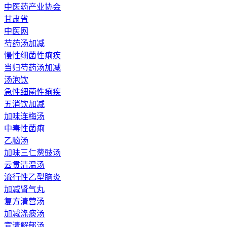
中医药产业协会
甘肃省
中医网
芍药汤加减
慢性细菌性痢疾
当归芍药汤加减
汤泡饮
急性细菌性痢疾
五消饮加减
加味连梅汤
中毒性菌痢
乙脑汤
加味三仁葱豉汤
云贯清温汤
流行性乙型脑炎
加减肾气丸
复方清营汤
加减涤痰汤
宣清解郁汤