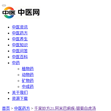
中医资讯
中医药方
中医养生
中医知识
中医问答
中医百科
中药
植物药
动物药
矿物药
中成药
关于我们
资源下载
首页
>
中医药方
>
千家妙方21.阿米巴痢疾-银菊白虎汤