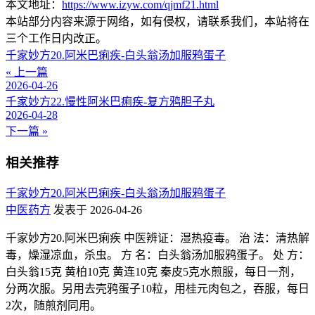
本文地址：
https://www.izyw.com/qjmf21.html
本站部分内容来源于网络，如有侵权，请联系我们，本站将在
三个工作日内改正。
千家妙方20.阿米巴痢疾-白头翁汤加服鸦蛋子
« 上一篇
2026-04-26
千家妙方22.慢性阿米巴痢疾-复方鸦胆子丸
2026-04-28
下一篇 »
相关推荐
千家妙方20.阿米巴痢疾-白头翁汤加服鸦蛋子
中医药方
发表于 2026-04-26
千家妙方20.阿米巴痢疾 中医辨证：湿热疫毒。 治 法：清热解
毒，燥湿凉血，杀虫。 方 名：白头翁汤加服鸦蛋子。 处 方：
白头翁15克 黄柏10克 黄连10克 秦皮5克水煎服，每日一剂，
分两次服。另用去壳鸦蛋子10粒，用桂元肉包之，吞服，每日
2次，随煎剂同用。