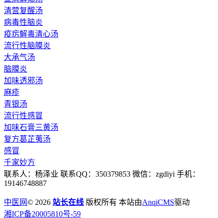
清营复醒汤
病毒性脑炎
疫疠解毒清心汤
流行性脑膜炎
大承气汤
脑膜炎
加味透邪汤
麻疹
青银汤
流行性感冒
加味石膏三黄汤
复方葛芷荑汤
感冒
千家妙方
联系人：杨泽业 联系QQ：350379853 微信：zgdiyi 手机：
19146748887
中医网
© 2026
站长在线
版权所有 本站由
AnqiCMS
驱动
湘ICP备20005810号-59