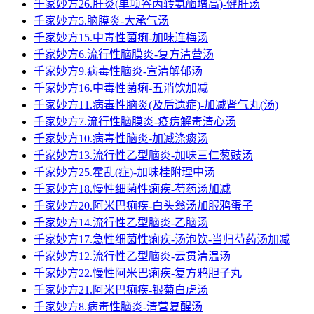
千家妙方26.肝炎(单项谷丙转氨酶增高)-健肝汤
千家妙方5.脑膜炎-大承气汤
千家妙方15.中毒性菌痢-加味连梅汤
千家妙方6.流行性脑膜炎-复方清营汤
千家妙方9.病毒性脑炎-宣清解郁汤
千家妙方16.中毒性菌痢-五消饮加减
千家妙方11.病毒性脑炎(及后遗症)-加减肾气丸(汤)
千家妙方7.流行性脑膜炎-疫疠解毒清心汤
千家妙方10.病毒性脑炎-加减涤痰汤
千家妙方13.流行性乙型脑炎-加味三仁葱豉汤
千家妙方25.霍乱(症)-加味桂附理中汤
千家妙方18.慢性细菌性痢疾-芍药汤加减
千家妙方20.阿米巴痢疾-白头翁汤加服鸦蛋子
千家妙方14.流行性乙型脑炎-乙脑汤
千家妙方17.急性细菌性痢疾-汤泡饮-当归芍药汤加减
千家妙方12.流行性乙型脑炎-云贯清温汤
千家妙方22.慢性阿米巴痢疾-复方鸦胆子丸
千家妙方21.阿米巴痢疾-银菊白虎汤
千家妙方8.病毒性脑炎-清营复醒汤