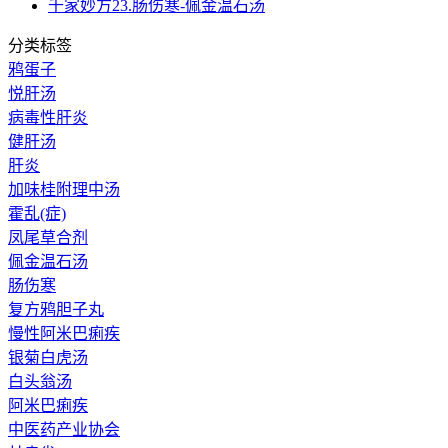
千家妙方23.肠伤寒-佩金温石汤
分类标签
鸦蛋子
悦肝汤
病毒性肝炎
健肝汤
肝炎
加味桂附理中汤
霍乱(症)
凤尾草合剂
佩金温石汤
肠伤寒
复方鸦胆子丸
慢性阿米巴痢疾
银菊白虎汤
白头翁汤
阿米巴痢疾
中医药产业协会