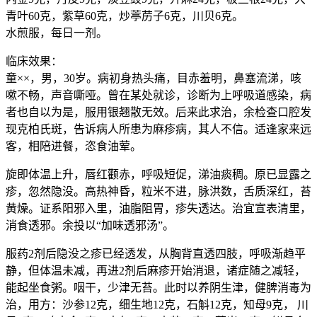
青叶60克，紫草60克，炒葶苈子6克，川贝6克。
水煎服，每日一剂。
临床效果：
童××，男，30岁。病初身热头痛，目赤羞明，鼻塞流涕，咳
嗽不畅，声音嘶哑。曾在某处就诊，诊断为上呼吸道感染，病
者也自以为是，服用银翘散无效。后来此求治，余检查口腔发
现克柏氏斑，告诉病人所患为麻疹病，其人不信。适逢家来远
客，相陪进餐，恣食油荤。
旋即体温上升，唇红颧赤，呼吸短促，涕油痰稠。原已显露之
疹，忽然隐没。高热神昏，粒米不进，脉洪数，舌质深红，苔
黄燥。证系阳邪入里，油脂阻胃，疹失透达。治宜宣表清里，
消食透邪。余投以“加味透邪汤”。
服药2剂后隐没之疹已经透发，从胸背直透四肢，呼吸渐趋平
静，但体温未减，再进2剂后麻疹开始消退，诸症随之减轻，
能起坐食粥。咽干，少津无苔。此时以养阴生津，健脾消毒为
治，用方：沙参12克，细生地12克，石斛12克，知母9克， 川