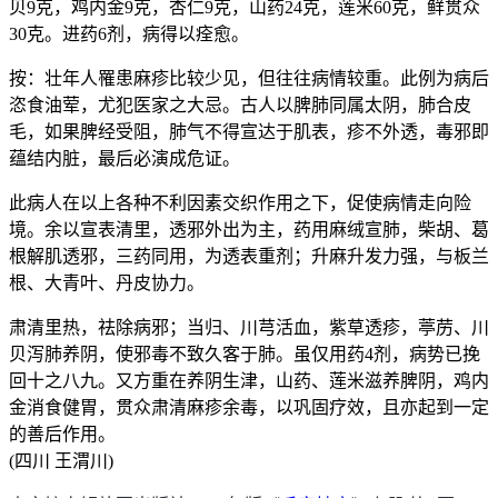
贝9克，鸡内金9克，杏仁9克，山药24克，莲米60克，鲜贯众
30克。进药6剂，病得以痊愈。
按：壮年人罹患麻疹比较少见，但往往病情较重。此例为病后
恣食油荤，尤犯医家之大忌。古人以脾肺同属太阴，肺合皮
毛，如果脾经受阻，肺气不得宣达于肌表，疹不外透，毒邪即
蕴结内脏，最后必演成危证。
此病人在以上各种不利因素交织作用之下，促使病情走向险
境。余以宣表清里，透邪外出为主，药用麻绒宣肺，柴胡、葛
根解肌透邪，三药同用，为透表重剂；升麻升发力强，与板兰
根、大青叶、丹皮协力。
肃清里热，祛除病邪；当归、川芎活血，紫草透疹，葶苈、川
贝泻肺养阴，使邪毒不致久客于肺。虽仅用药4剂，病势已挽
回十之八九。又方重在养阴生津，山药、莲米滋养脾阴，鸡内
金消食健胃，贯众肃清麻疹余毒，以巩固疗效，且亦起到一定
的善后作用。
(四川 王渭川)