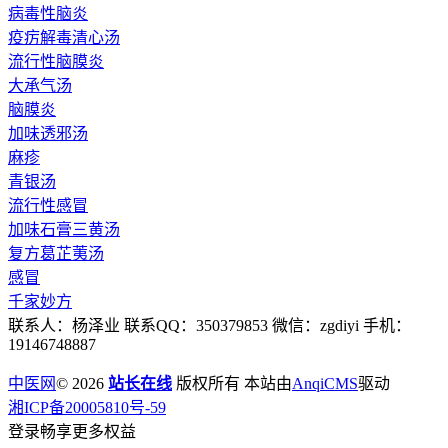
病毒性脑炎
疫疠解毒清心汤
流行性脑膜炎
大承气汤
脑膜炎
加味透邪汤
麻疹
青银汤
流行性感冒
加味石膏三黄汤
复方葛芷荑汤
感冒
千家妙方
联系人：杨泽业 联系QQ：350379853 微信：zgdiyi 手机：
19146748887
中医网
© 2026
站长在线
版权所有 本站由
AnqiCMS
驱动
湘ICP备20005810号-59
登录畅享更多权益