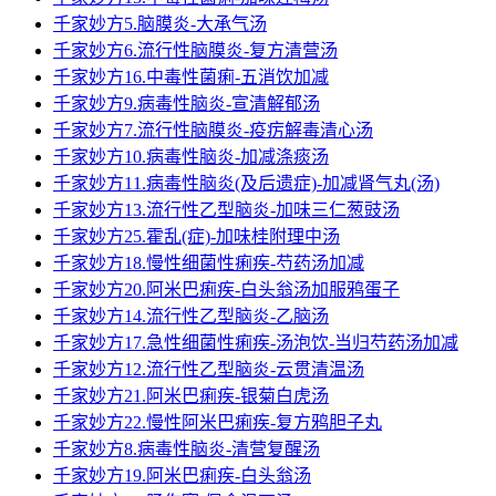
千家妙方5.脑膜炎-大承气汤
千家妙方6.流行性脑膜炎-复方清营汤
千家妙方16.中毒性菌痢-五消饮加减
千家妙方9.病毒性脑炎-宣清解郁汤
千家妙方7.流行性脑膜炎-疫疠解毒清心汤
千家妙方10.病毒性脑炎-加减涤痰汤
千家妙方11.病毒性脑炎(及后遗症)-加减肾气丸(汤)
千家妙方13.流行性乙型脑炎-加味三仁葱豉汤
千家妙方25.霍乱(症)-加味桂附理中汤
千家妙方18.慢性细菌性痢疾-芍药汤加减
千家妙方20.阿米巴痢疾-白头翁汤加服鸦蛋子
千家妙方14.流行性乙型脑炎-乙脑汤
千家妙方17.急性细菌性痢疾-汤泡饮-当归芍药汤加减
千家妙方12.流行性乙型脑炎-云贯清温汤
千家妙方21.阿米巴痢疾-银菊白虎汤
千家妙方22.慢性阿米巴痢疾-复方鸦胆子丸
千家妙方8.病毒性脑炎-清营复醒汤
千家妙方19.阿米巴痢疾-白头翁汤