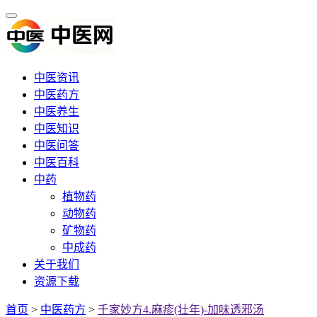
中医资讯
中医药方
中医养生
中医知识
中医问答
中医百科
中药
植物药
动物药
矿物药
中成药
关于我们
资源下载
首页
>
中医药方
>
千家妙方4.麻疹(壮年)-加味透邪汤