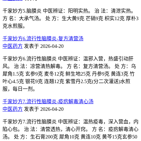
千家妙方5.脑膜炎 中医辨证：阳明实热。 治 法：清泄实热。
方 名：大承气汤。 处 方：生大黄9克 芒硝9克 枳实12克 厚朴3
克水煎服。
千家妙方6.流行性脑膜炎-复方清营汤
中医药方
发表于 2026-04-20
千家妙方6.流行性脑膜炎 中医辨证：温邪入营，热盛引动肝
风。 治 法：凉营清热解毒。 方 名：复方清营汤。 处 方：乌
犀角1.5克 玄参9克 麦冬12克 鲜生地25克 丹参9克 黄连3克 竹
叶心4.5克 银花9克 连翘12克 紫雪丹2.5克(分二次灌送)水煎
服，每日一剂。
千家妙方7.流行性脑膜炎-疫疠解毒清心汤
中医药方
发表于 2026-04-20
千家妙方7.流行性脑膜炎 中医辨证：温热疫毒，深入营血，内
陷心包。 治 法：清营透热，清心开窍。 方 名：疫疠解毒清心
汤。 处 方：生石膏200克 犀角10克 黄连10克 黄芩15克玄参50