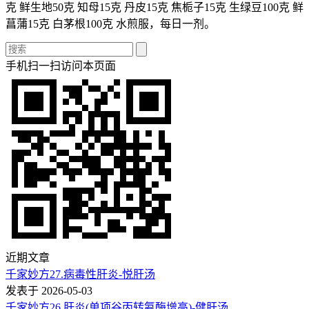
克 鲜生地50克 知母15克 丹皮15克 焦栀子15克 生绿豆100克 鲜
菖蒲15克 白茅根100克 水煎服，每日一剂。
手机扫一扫访问本页面
近期文章
千家妙方27.病毒性肝炎-悦肝汤
发表于 2026-05-03
千家妙方26.肝炎(单项谷丙转氨酶增高)-健肝汤