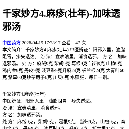
千家妙方4.麻疹(壮年)-加味透
邪汤
中医药方
2026-04-19 17:28:17
查看：47 次
本文简介：千家妙方4.麻疹(壮年) 中医辨证：阳邪入里，油脂
阻胃，疹失透达。 治 法：宣表清里，消食透邪。 方 名：加味
透邪汤。 处 方：麻绒9克 柴胡9克 葛根9克 当归9克 山楂9克
鸡内金9克 丹皮9克 淡豆豉9克升麻24克 板兰根24克 大青叶60
克 紫草60克炒葶苈子6克 川贝6克 水煎服，每日一剂。
千家妙方4.麻疹(壮年)
中医辨证：阳邪入里，油脂阻胃，疹失透达。
治 法：宣表清里，消食透邪。
方 名：加味透邪汤。
处 方：麻绒9克，柴胡9克，葛根9克，当归9克，山楂9克，鸡
内金9克，丹皮9克，淡豆豉9克，升麻24克，板兰根24克，大