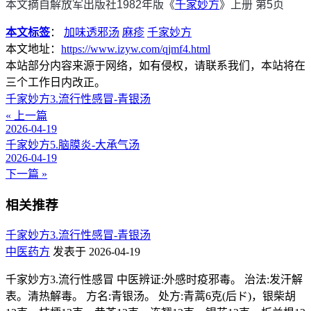
本文摘自解放军出版社1982年版《
千家妙方
》上册 第5页
本文标签
：
加味透邪汤
麻疹
千家妙方
本文地址：
https://www.izyw.com/qjmf4.html
本站部分内容来源于网络，如有侵权，请联系我们，本站将在
三个工作日内改正。
千家妙方3.流行性感冒-青银汤
« 上一篇
2026-04-19
千家妙方5.脑膜炎-大承气汤
2026-04-19
下一篇 »
相关推荐
千家妙方3.流行性感冒-青银汤
中医药方
发表于 2026-04-19
千家妙方3.流行性感冒 中医辨证:外感时疫邪毒。 治法:发汗解
表。清热解毒。 方名:青银汤。 处方:青蒿6克(后ド)，银柴胡