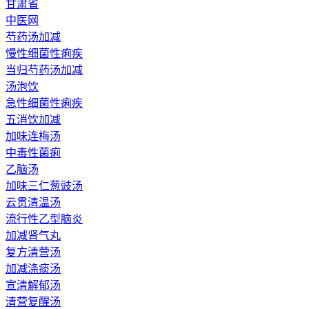
甘肃省
中医网
芍药汤加减
慢性细菌性痢疾
当归芍药汤加减
汤泡饮
急性细菌性痢疾
五消饮加减
加味连梅汤
中毒性菌痢
乙脑汤
加味三仁葱豉汤
云贯清温汤
流行性乙型脑炎
加减肾气丸
复方清营汤
加减涤痰汤
宣清解郁汤
清营复醒汤