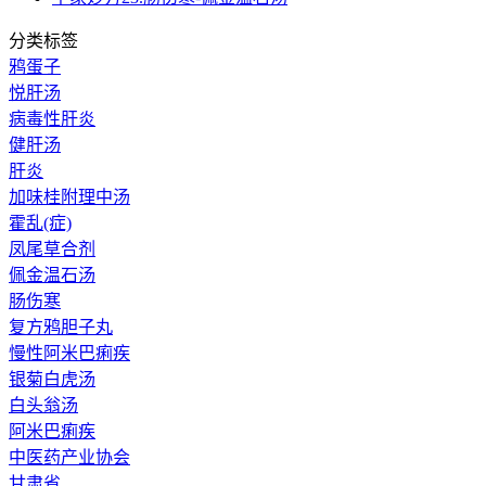
分类标签
鸦蛋子
悦肝汤
病毒性肝炎
健肝汤
肝炎
加味桂附理中汤
霍乱(症)
凤尾草合剂
佩金温石汤
肠伤寒
复方鸦胆子丸
慢性阿米巴痢疾
银菊白虎汤
白头翁汤
阿米巴痢疾
中医药产业协会
甘肃省