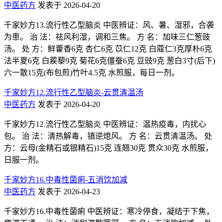
中医药方
发表于 2026-04-20
千家妙方13.流行性乙型脑炎 中医辨证：风、暑、湿邪，合袭
为患。 治 法：祛风利湿，调和三焦。 方 名：加味三仁葱豉
汤。 处 方：鲜藿香6克 杏仁6克 苡仁12克 白蔻仁3克厚朴6克
法半夏6克 白蒺藜9克 菊花6克僵蚕6克 豆豉9克 葱白3寸(后下)
六一散15克(布包煎)竹叶4.5克 水煎服，每日一剂。
千家妙方12.流行性乙型脑炎-云贯清温汤
中医药方
发表于 2026-04-20
千家妙方12.流行性乙型脑炎 中医辨证：温热疫毒，内扰心
包。 治 法：清热解毒，镇逆熄风。 方 名：云贯清温汤。 处
方：云母(金精石或银精石)15克 连翘30克 贯众30克 水煎服，
日服一剂。
千家妙方16.中毒性菌痢-五消饮加减
中医药方
发表于 2026-04-23
千家妙方16.中毒性菌痢 中医辨证：寒冷停食，凝结于下焦，