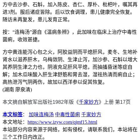
方中去沙参、石斛，加入陈皮、杏仁、厚朴、枇杷叶，嘱其再
进3剂。服后诸症皆除。后以饮食调理，患儿健康完全恢复。
随访未再复发，患儿发育正常。
按：“连梅汤”源自《温病条辨》，此加味在临床上治疗中毒性
菌痢，收效甚捷。
方中黄连能泻心包之火，阿胶益阴而平熄肝风，麦冬、生地补
肾水以滋养肝木，乌梅敛阴、生津止泻，加沙参、石斛以增大
其养阴生津之力也，阴液充足肝风平熄，而抽搐昏迷等症自
解；加木瓜味酸入肝生津舒筋和胃去湿，湿祛热清而痢自止；
高热泄泻气阴两伤，故加以西洋参以促其恢复。
(湖南 廖泉清)
本文摘自解放军出版社1982年版《
千家妙方
》上册 第17页
本文标签
：
加味连梅汤
中毒性菌痢
千家妙方
本文地址：
https://www.izyw.com/qjmf15.html
本站部分内容来源于网络，如有侵权，请联系我们，本站将在
三个工作日内改正。