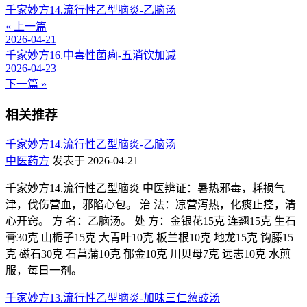
千家妙方14.流行性乙型脑炎-乙脑汤
« 上一篇
2026-04-21
千家妙方16.中毒性菌痢-五消饮加减
2026-04-23
下一篇 »
相关推荐
千家妙方14.流行性乙型脑炎-乙脑汤
中医药方
发表于 2026-04-21
千家妙方14.流行性乙型脑炎 中医辨证：暑热邪毒，耗损气
津，伐伤营血，邪陷心包。 治 法：凉营泻热，化痰止痉，清
心开窍。 方 名：乙脑汤。 处 方：金银花15克 连翘15克 生石
膏30克 山栀子15克 大青叶10克 板兰根10克 地龙15克 钩藤15
克 磁石30克 石菖蒲10克 郁金10克 川贝母7克 远志10克 水煎
服，每日一剂。
千家妙方13.流行性乙型脑炎-加味三仁葱豉汤