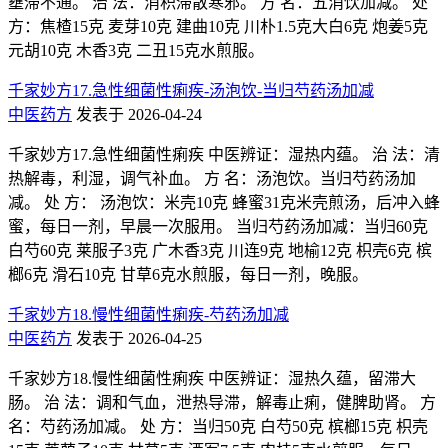
壅滞不通。 治 法：消积滞散寒邪。 方 名：五消饮加减。 处
方：焦楂15克 麦芽10克 建曲10克 川朴1.5克大白6克 炮姜5克
元胡10克 木香3克 二丑15克水煎服。
千家妙方17.急性细菌性痢疾-汤泡饮-当归芍药汤加减
中医药方
发表于 2026-04-24
千家妙方17.急性细菌性痢疾 中医辨证：湿热内蕴。 治 法：清
热解毒，利湿，调气补血。 方 名：汤泡饮。当归芍药汤加
减。 处 方： 汤泡饮：米壳10克 蜂蜜31克米壳煎汤，后冲入蜂
蜜，每日一剂，早晨一次服用。 当归芍药汤加减：当归60克
白芍60克 莱服子3克 广木香3克 川连9克 地榆12克 枳壳6克 槟
榔6克 滑石10克 甘草6克水煎服，每日一剂，晚服。
千家妙方18.慢性细菌性痢疾-芍药汤加减
中医药方
发表于 2026-04-25
千家妙方18.慢性细菌性痢疾 中医辨证：湿热久蕴，留滞大
肠。 治 法：调和气血，泄热导滞，解毒止痢，健脾助肾。 方
名：芍药汤加减。 处 方：当归50克 白芍50克 槟榔15克 枳壳