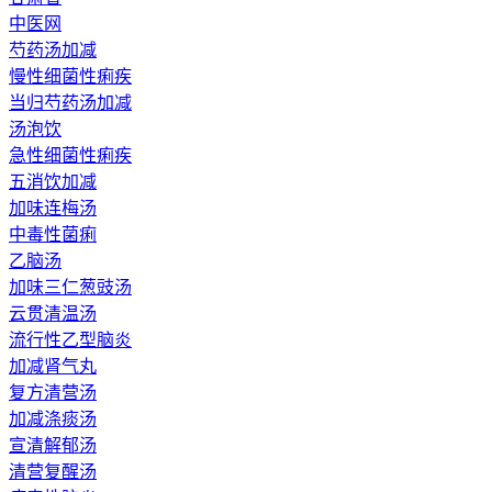
中医网
芍药汤加减
慢性细菌性痢疾
当归芍药汤加减
汤泡饮
急性细菌性痢疾
五消饮加减
加味连梅汤
中毒性菌痢
乙脑汤
加味三仁葱豉汤
云贯清温汤
流行性乙型脑炎
加减肾气丸
复方清营汤
加减涤痰汤
宣清解郁汤
清营复醒汤