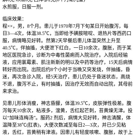
水煎服，日服一剂。
临床效果：
程××，男，8个月。患儿于1970年7月下旬某日开始腹泻，每
日3—4次，体温38.5℃，当即给予磺胺嘧啶、退热片等西药口
服，病情略见好转。然第2天早餐后患儿体温突然上升至
40.5℃，伴抽搐，大便泄下红白，一日10余次，腹胀，而于某
地区医院急诊，诊断为中毒性菌痢而入院治疗。入院后经输
液，应用氯霉素、肌注新斯的明以及中药等治疗，15天后病情
转好而出院。出院后约8个小时于当晚又突发烧，伴抽搐，昏
迷，再次急诊入院，经5天治疗，患儿仍处于昏迷状态，高烧
不退，腹泻不止，有时抽搐，因治疗无效而自动出院，其母前
来求治。
见患儿形体消瘦，神志昏朦，体温39.5℃，皮肤弹性极差。腹
泻每天10余次，粘液多，溲黄，舌红起芒刺，苔黄燥无津。投
以“加味连梅汤”。服药2 剂后，病情大见好转，神志清醒，体
温降至38℃(肛表)，大便次数减至每日2—3次，并已少见粘
液，舌红，苔黄稍有津液。因患儿有轻度咳嗽、腹胀，故于上