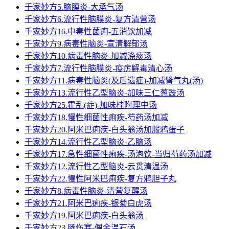
千家妙方5.脑膜炎-大承气汤
千家妙方6.流行性脑膜炎-复方清营汤
千家妙方16.中毒性菌痢-五消饮加减
千家妙方9.病毒性脑炎-宣清解郁汤
千家妙方10.病毒性脑炎-加减涤痰汤
千家妙方7.流行性脑膜炎-疫疠解毒清心汤
千家妙方11.病毒性脑炎(及后遗症)-加减肾气丸(汤)
千家妙方13.流行性乙型脑炎-加味三仁葱豉汤
千家妙方25.霍乱(症)-加味桂附理中汤
千家妙方18.慢性细菌性痢疾-芍药汤加减
千家妙方20.阿米巴痢疾-白头翁汤加服鸦蛋子
千家妙方14.流行性乙型脑炎-乙脑汤
千家妙方17.急性细菌性痢疾-汤泡饮-当归芍药汤加减
千家妙方12.流行性乙型脑炎-云贯清温汤
千家妙方22.慢性阿米巴痢疾-复方鸦胆子丸
千家妙方8.病毒性脑炎-清营复醒汤
千家妙方21.阿米巴痢疾-银菊白虎汤
千家妙方19.阿米巴痢疾-白头翁汤
千家妙方23.肠伤寒-佩金温石汤