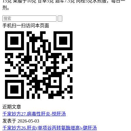
15克 莱菔子10克 甘草5克 酒军7.5克 肉桂5克水煎服，每日一
剂。
手机扫一扫访问本页面
近期文章
千家妙方27.病毒性肝炎-悦肝汤
发表于 2026-05-03
千家妙方26.肝炎(单项谷丙转氨酶增高)-健肝汤