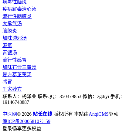
病毒性脑炎
疫疠解毒清心汤
流行性脑膜炎
大承气汤
脑膜炎
加味透邪汤
麻疹
青银汤
流行性感冒
加味石膏三黄汤
复方葛芷荑汤
感冒
千家妙方
联系人：杨泽业 联系QQ：350379853 微信：zgdiyi 手机：
19146748887
中医网
© 2026
站长在线
版权所有 本站由
AnqiCMS
驱动
湘ICP备20005810号-59
登录畅享更多权益