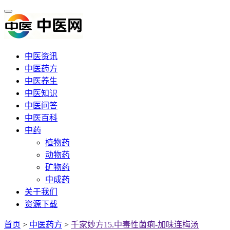
中医资讯
中医药方
中医养生
中医知识
中医问答
中医百科
中药
植物药
动物药
矿物药
中成药
关于我们
资源下载
首页
>
中医药方
>
千家妙方15.中毒性菌痢-加味连梅汤