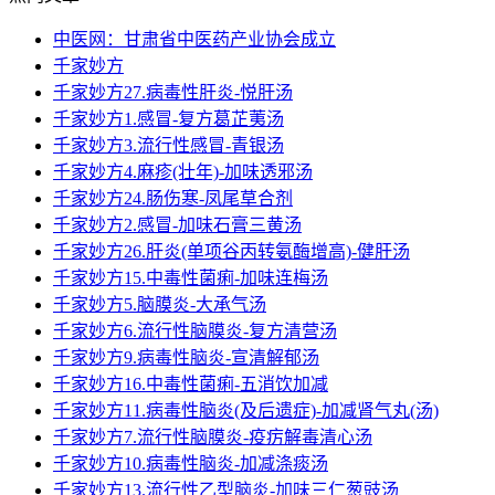
中医网：甘肃省中医药产业协会成立
千家妙方
千家妙方27.病毒性肝炎-悦肝汤
千家妙方1.感冒-复方葛芷荑汤
千家妙方3.流行性感冒-青银汤
千家妙方4.麻疹(壮年)-加味透邪汤
千家妙方24.肠伤寒-凤尾草合剂
千家妙方2.感冒-加味石膏三黄汤
千家妙方26.肝炎(单项谷丙转氨酶增高)-健肝汤
千家妙方15.中毒性菌痢-加味连梅汤
千家妙方5.脑膜炎-大承气汤
千家妙方6.流行性脑膜炎-复方清营汤
千家妙方9.病毒性脑炎-宣清解郁汤
千家妙方16.中毒性菌痢-五消饮加减
千家妙方11.病毒性脑炎(及后遗症)-加减肾气丸(汤)
千家妙方7.流行性脑膜炎-疫疠解毒清心汤
千家妙方10.病毒性脑炎-加减涤痰汤
千家妙方13.流行性乙型脑炎-加味三仁葱豉汤