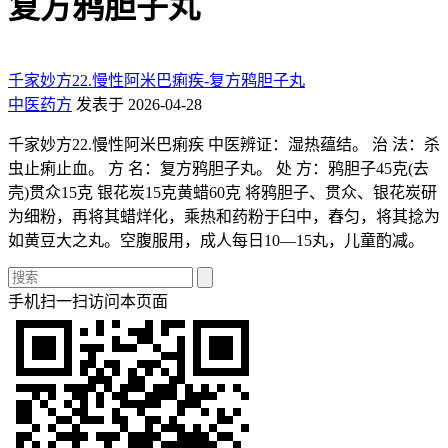
复方鸦胆子丸
千家妙方22.慢性阿米巴痢疾-复方鸦胆子丸
中医药方
发表于 2026-04-28
千家妙方22.慢性阿米巴痢疾 中医辨证：湿热蕴结。 治 法：杀
虫止痢止血。 方 名：复方鸦胆子丸。 处 方：鸦胆子45克(去
壳)贯众15克 银花炭15克黄蜡60克 将鸦胆子、贯众、银花炭研
为细粉，再将其蜡烊化，乘热和药粉于臼中，舂匀，将其捻为
如黄豆大之丸。空腹服用，成人每日10—15丸，儿童酌减。
手机扫一扫访问本页面