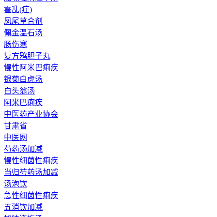
霍乱(症)
凤尾草合剂
佩金温石汤
肠伤寒
复方鸦胆子丸
慢性阿米巴痢疾
银菊白虎汤
白头翁汤
阿米巴痢疾
中医药产业协会
甘肃省
中医网
芍药汤加减
慢性细菌性痢疾
当归芍药汤加减
汤泡饮
急性细菌性痢疾
五消饮加减