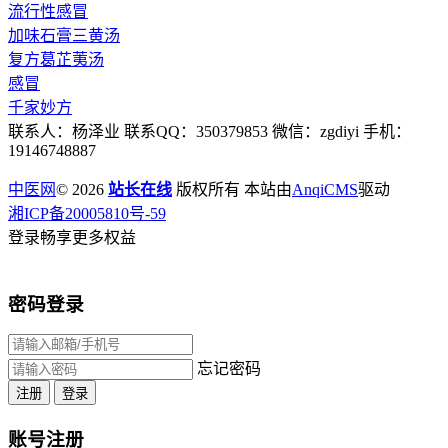
流行性感冒
加味石膏三黄汤
复方葛芷荑汤
感冒
千家妙方
联系人：杨泽业 联系QQ：350379853 微信：zgdiyi 手机：
19146748887
中医网
© 2026
站长在线
版权所有 本站由
AnqiCMS
驱动
湘ICP备20005810号-59
登录畅享更多权益
密码登录
忘记密码
注册
登录
账号注册