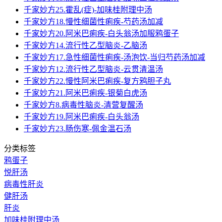
千家妙方25.霍乱(症)-加味桂附理中汤
千家妙方18.慢性细菌性痢疾-芍药汤加减
千家妙方20.阿米巴痢疾-白头翁汤加服鸦蛋子
千家妙方14.流行性乙型脑炎-乙脑汤
千家妙方17.急性细菌性痢疾-汤泡饮-当归芍药汤加减
千家妙方12.流行性乙型脑炎-云贯清温汤
千家妙方22.慢性阿米巴痢疾-复方鸦胆子丸
千家妙方21.阿米巴痢疾-银菊白虎汤
千家妙方8.病毒性脑炎-清营复醒汤
千家妙方19.阿米巴痢疾-白头翁汤
千家妙方23.肠伤寒-佩金温石汤
分类标签
鸦蛋子
悦肝汤
病毒性肝炎
健肝汤
肝炎
加味桂附理中汤