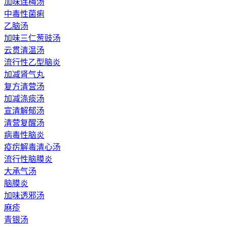
加味连梅汤
中毒性菌痢
乙脑汤
加味三仁葱豉汤
云贯清温汤
流行性乙型脑炎
加减肾气丸
复方清营汤
加减涤痰汤
宣清解郁汤
清营复醒汤
病毒性脑炎
疫疠解毒清心汤
流行性脑膜炎
大承气汤
脑膜炎
加味透邪汤
麻疹
青银汤