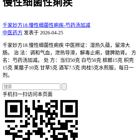
慢性细菌性痢疾
千家妙方18.慢性细菌性痢疾-芍药汤加减
中医药方
发表于 2026-04-25
千家妙方18.慢性细菌性痢疾 中医辨证：湿热久蕴，留滞大
肠。 治 法：调和气血，泄热导滞，解毒止痢，健脾助肾。 方
名：芍药汤加减。 处 方：当归50克 白芍50克 槟榔15克 枳壳
15克 莱菔子10克 甘草5克 酒军7.5克 肉桂5克水煎服，每日一
剂。
手机扫一扫访问本页面