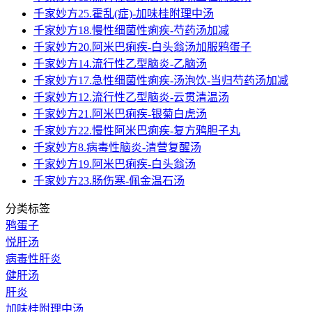
千家妙方25.霍乱(症)-加味桂附理中汤
千家妙方18.慢性细菌性痢疾-芍药汤加减
千家妙方20.阿米巴痢疾-白头翁汤加服鸦蛋子
千家妙方14.流行性乙型脑炎-乙脑汤
千家妙方17.急性细菌性痢疾-汤泡饮-当归芍药汤加减
千家妙方12.流行性乙型脑炎-云贯清温汤
千家妙方21.阿米巴痢疾-银菊白虎汤
千家妙方22.慢性阿米巴痢疾-复方鸦胆子丸
千家妙方8.病毒性脑炎-清营复醒汤
千家妙方19.阿米巴痢疾-白头翁汤
千家妙方23.肠伤寒-佩金温石汤
分类标签
鸦蛋子
悦肝汤
病毒性肝炎
健肝汤
肝炎
加味桂附理中汤