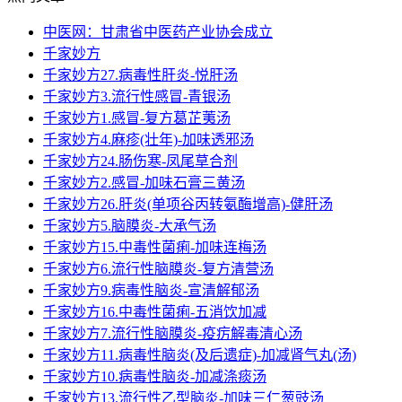
中医网：甘肃省中医药产业协会成立
千家妙方
千家妙方27.病毒性肝炎-悦肝汤
千家妙方3.流行性感冒-青银汤
千家妙方1.感冒-复方葛芷荑汤
千家妙方4.麻疹(壮年)-加味透邪汤
千家妙方24.肠伤寒-凤尾草合剂
千家妙方2.感冒-加味石膏三黄汤
千家妙方26.肝炎(单项谷丙转氨酶增高)-健肝汤
千家妙方5.脑膜炎-大承气汤
千家妙方15.中毒性菌痢-加味连梅汤
千家妙方6.流行性脑膜炎-复方清营汤
千家妙方9.病毒性脑炎-宣清解郁汤
千家妙方16.中毒性菌痢-五消饮加减
千家妙方7.流行性脑膜炎-疫疠解毒清心汤
千家妙方11.病毒性脑炎(及后遗症)-加减肾气丸(汤)
千家妙方10.病毒性脑炎-加减涤痰汤
千家妙方13.流行性乙型脑炎-加味三仁葱豉汤