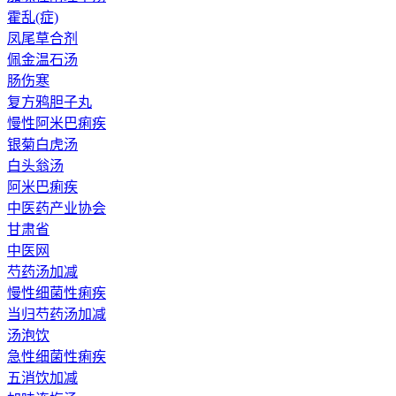
霍乱(症)
凤尾草合剂
佩金温石汤
肠伤寒
复方鸦胆子丸
慢性阿米巴痢疾
银菊白虎汤
白头翁汤
阿米巴痢疾
中医药产业协会
甘肃省
中医网
芍药汤加减
慢性细菌性痢疾
当归芍药汤加减
汤泡饮
急性细菌性痢疾
五消饮加减