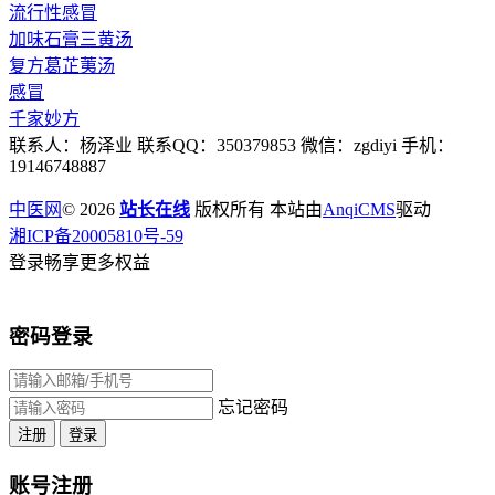
流行性感冒
加味石膏三黄汤
复方葛芷荑汤
感冒
千家妙方
联系人：杨泽业 联系QQ：350379853 微信：zgdiyi 手机：
19146748887
中医网
© 2026
站长在线
版权所有 本站由
AnqiCMS
驱动
湘ICP备20005810号-59
登录畅享更多权益
密码登录
忘记密码
注册
登录
账号注册