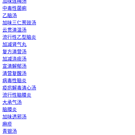
加味连梅汤
中毒性菌痢
乙脑汤
加味三仁葱豉汤
云贯清温汤
流行性乙型脑炎
加减肾气丸
复方清营汤
加减涤痰汤
宣清解郁汤
清营复醒汤
病毒性脑炎
疫疠解毒清心汤
流行性脑膜炎
大承气汤
脑膜炎
加味透邪汤
麻疹
青银汤