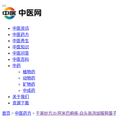
中医资讯
中医药方
中医养生
中医知识
中医问答
中医百科
中药
植物药
动物药
矿物药
中成药
关于我们
资源下载
首页
>
中医药方
>
千家妙方20.阿米巴痢疾-白头翁汤加服鸦蛋