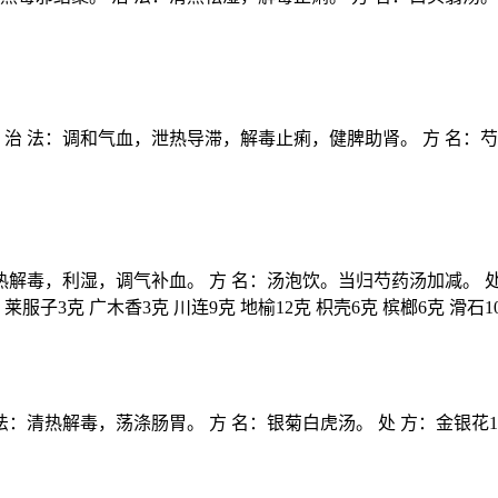
 法：调和气血，泄热导滞，解毒止痢，健脾助肾。 方 名：芍药汤加
热解毒，利湿，调气补血。 方 名：汤泡饮。当归芍药汤加减。 处
服子3克 广木香3克 川连9克 地榆12克 枳壳6克 槟榔6克 滑
清热解毒，荡涤肠胃。 方 名：银菊白虎汤。 处 方：金银花15克 