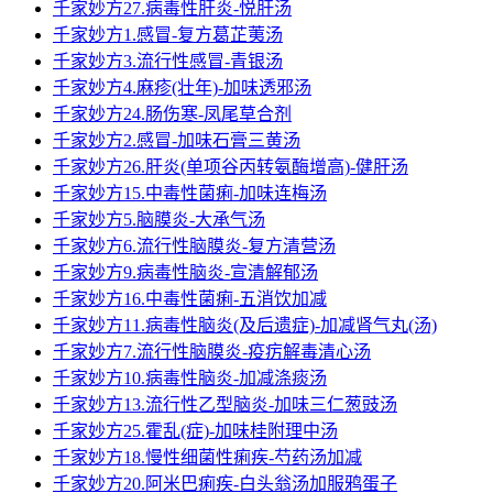
千家妙方27.病毒性肝炎-悦肝汤
千家妙方1.感冒-复方葛芷荑汤
千家妙方3.流行性感冒-青银汤
千家妙方4.麻疹(壮年)-加味透邪汤
千家妙方24.肠伤寒-凤尾草合剂
千家妙方2.感冒-加味石膏三黄汤
千家妙方26.肝炎(单项谷丙转氨酶增高)-健肝汤
千家妙方15.中毒性菌痢-加味连梅汤
千家妙方5.脑膜炎-大承气汤
千家妙方6.流行性脑膜炎-复方清营汤
千家妙方9.病毒性脑炎-宣清解郁汤
千家妙方16.中毒性菌痢-五消饮加减
千家妙方11.病毒性脑炎(及后遗症)-加减肾气丸(汤)
千家妙方7.流行性脑膜炎-疫疠解毒清心汤
千家妙方10.病毒性脑炎-加减涤痰汤
千家妙方13.流行性乙型脑炎-加味三仁葱豉汤
千家妙方25.霍乱(症)-加味桂附理中汤
千家妙方18.慢性细菌性痢疾-芍药汤加减
千家妙方20.阿米巴痢疾-白头翁汤加服鸦蛋子