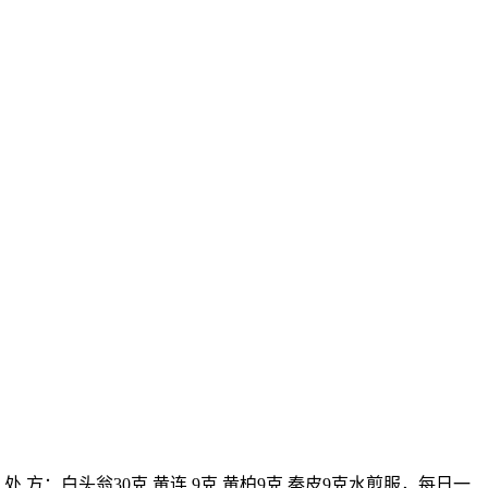
 方：白头翁30克 黄连 9克 黄柏9克 秦皮9克水煎服，每日一