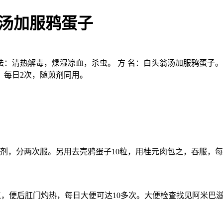
翁汤加服鸦蛋子
法：清热解毒，燥湿凉血，杀虫。 方 名：白头翁汤加服鸦蛋子。 处 
，每日2次，随煎剂同用。
，每日一剂，分两次服。另用去壳鸦蛋子10粒，用桂元肉包之，吞服，
重，便后肛门灼热，每日大便可达10多次。大便检查找见阿米巴