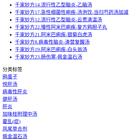
千家妙方14.流行性乙型脑炎-乙脑汤
千家妙方17.急性细菌性痢疾-汤泡饮-当归芍药汤加减
千家妙方12.流行性乙型脑炎-云贯清温汤
千家妙方22.慢性阿米巴痢疾-复方鸦胆子丸
千家妙方21.阿米巴痢疾-银菊白虎汤
千家妙方8.病毒性脑炎-清营复醒汤
千家妙方19.阿米巴痢疾-白头翁汤
千家妙方23.肠伤寒-佩金温石汤
分类标签
鸦蛋子
悦肝汤
病毒性肝炎
健肝汤
肝炎
加味桂附理中汤
霍乱(症)
凤尾草合剂
佩金温石汤