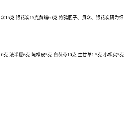
贯众15克 银花炭15克黄蜡60克 将鸦胆子、贯众、银花炭研为细
 法半夏6克 陈橘皮5克 白茯苓10克 生甘草1.5克 小枳实5克