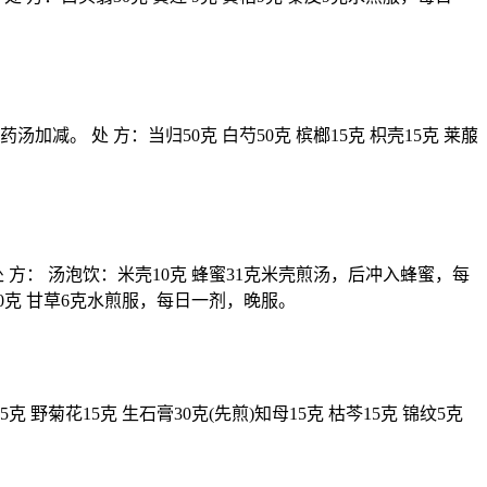
减。 处 方：当归50克 白芍50克 槟榔15克 枳壳15克 莱菔
 方： 汤泡饮：米壳10克 蜂蜜31克米壳煎汤，后冲入蜂蜜，每
石10克 甘草6克水煎服，每日一剂，晚服。
野菊花15克 生石膏30克(先煎)知母15克 枯芩15克 锦纹5克