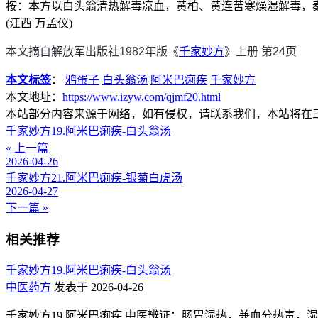
按：本方以白头翁清热解毒凉血，黄柏、黄连苦寒燥湿解毒，
(江西 万孟仪)
本文摘自解放军出版社1982年版《
千家妙方
》上册 第24页
本文标签
：
鸦蛋子
白头翁汤
阿米巴痢疾
千家妙方
本文地址：
https://www.izyw.com/qjmf20.html
本站部分内容来源于网络，如有侵权，请联系我们，本站将在
千家妙方19.阿米巴痢疾-白头翁汤
« 上一篇
2026-04-26
千家妙方21.阿米巴痢疾-银菊白虎汤
2026-04-27
下一篇 »
相关推荐
千家妙方19.阿米巴痢疾-白头翁汤
中医药方
发表于 2026-04-26
千家妙方19.阿米巴痢疾 中医辨证：肠胃湿热，兼血分热毒，湿热