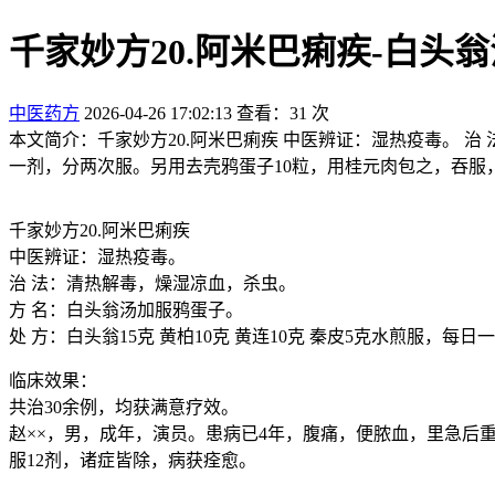
千家妙方20.阿米巴痢疾-白头
中医药方
2026-04-26 17:02:13
查看：31 次
本文简介：千家妙方20.阿米巴痢疾 中医辨证：湿热疫毒。 治 
一剂，分两次服。另用去壳鸦蛋子10粒，用桂元肉包之，吞服
千家妙方20.阿米巴痢疾
中医辨证：湿热疫毒。
治 法：清热解毒，燥湿凉血，杀虫。
方 名：白头翁汤加服鸦蛋子。
处 方：白头翁15克 黄柏10克 黄连10克 秦皮5克水煎服
临床效果：
共治30余例，均获满意疗效。
赵××，男，成年，演员。患病已4年，腹痛，便脓血，里急后
服12剂，诸症皆除，病获痊愈。