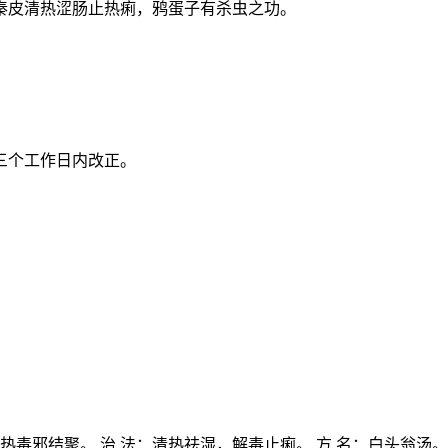
秦皮清热涩肠止热痢，鸦蛋子有杀虫之功。
三个工作日内改正。
毒邪结聚。 治 法：清热祛湿，解毒止痢。 方 名：白头翁汤。 处