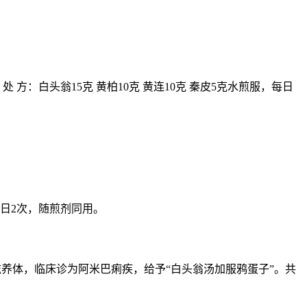
方：白头翁15克 黄柏10克 黄连10克 秦皮5克水煎服，每日
每日2次，随煎剂同用。
滋养体，临床诊为阿米巴痢疾，给予“白头翁汤加服鸦蛋子”。共