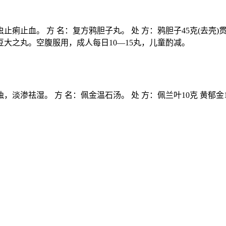
止痢止血。 方 名：复方鸦胆子丸。 处 方：鸦胆子45克(去壳)
大之丸。空腹服用，成人每日10—15丸，儿童酌减。
淡渗祛湿。 方 名：佩金温石汤。 处 方：佩兰叶10克 黄郁金10克