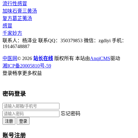
流行性感冒
加味石膏三黄汤
复方葛芷荑汤
感冒
千家妙方
联系人：杨泽业 联系QQ：350379853 微信：zgdiyi 手机：
19146748887
中医网
© 2026
站长在线
版权所有 本站由
AnqiCMS
驱动
湘ICP备20005810号-59
登录畅享更多权益
密码登录
忘记密码
注册
登录
账号注册