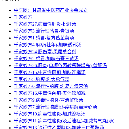
中医网：甘肃省中医药产业协会成立
千家妙方
千家妙方27.病毒性肝炎-悦肝汤
千家妙方3.流行性感冒-青银汤
千家妙方1.感冒-复方葛芷荑汤
千家妙方4.麻疹(壮年)-加味透邪汤
千家妙方24.肠伤寒-凤尾草合剂
千家妙方2.感冒-加味石膏三黄汤
千家妙方26.肝炎(单项谷丙转氨酶增高)-健肝汤
千家妙方15.中毒性菌痢-加味连梅汤
千家妙方5.脑膜炎-大承气汤
千家妙方6.流行性脑膜炎-复方清营汤
千家妙方16.中毒性菌痢-五消饮加减
千家妙方9.病毒性脑炎-宣清解郁汤
千家妙方7.流行性脑膜炎-疫疠解毒清心汤
千家妙方10.病毒性脑炎-加减涤痰汤
千家妙方11.病毒性脑炎(及后遗症)-加减肾气丸(汤)
千家妙方13.流行性乙型脑炎-加味三仁葱豉汤