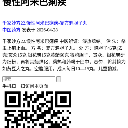
慢性阿米巴痢疾
千家妙方22.慢性阿米巴痢疾-复方鸦胆子丸
中医药方
发表于 2026-04-28
千家妙方22.慢性阿米巴痢疾 中医辨证：湿热蕴结。 治 法：杀
虫止痢止血。 方 名：复方鸦胆子丸。 处 方：鸦胆子45克(去
壳)贯众15克 银花炭15克黄蜡60克 将鸦胆子、贯众、银花炭研
为细粉，再将其蜡烊化，乘热和药粉于臼中，舂匀，将其捻为
如黄豆大之丸。空腹服用，成人每日10—15丸，儿童酌减。
手机扫一扫访问本页面