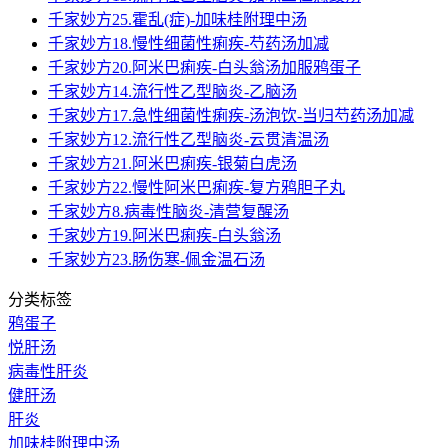
千家妙方25.霍乱(症)-加味桂附理中汤
千家妙方18.慢性细菌性痢疾-芍药汤加减
千家妙方20.阿米巴痢疾-白头翁汤加服鸦蛋子
千家妙方14.流行性乙型脑炎-乙脑汤
千家妙方17.急性细菌性痢疾-汤泡饮-当归芍药汤加减
千家妙方12.流行性乙型脑炎-云贯清温汤
千家妙方21.阿米巴痢疾-银菊白虎汤
千家妙方22.慢性阿米巴痢疾-复方鸦胆子丸
千家妙方8.病毒性脑炎-清营复醒汤
千家妙方19.阿米巴痢疾-白头翁汤
千家妙方23.肠伤寒-佩金温石汤
分类标签
鸦蛋子
悦肝汤
病毒性肝炎
健肝汤
肝炎
加味桂附理中汤