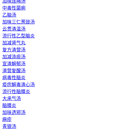
加味连梅汤
中毒性菌痢
乙脑汤
加味三仁葱豉汤
云贯清温汤
流行性乙型脑炎
加减肾气丸
复方清营汤
加减涤痰汤
宣清解郁汤
清营复醒汤
病毒性脑炎
疫疠解毒清心汤
流行性脑膜炎
大承气汤
脑膜炎
加味透邪汤
麻疹
青银汤