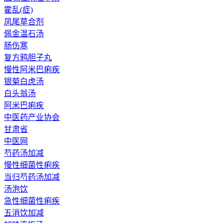
霍乱(症)
凤尾草合剂
佩金温石汤
肠伤寒
复方鸦胆子丸
慢性阿米巴痢疾
银菊白虎汤
白头翁汤
阿米巴痢疾
中医药产业协会
甘肃省
中医网
芍药汤加减
慢性细菌性痢疾
当归芍药汤加减
汤泡饮
急性细菌性痢疾
五消饮加减