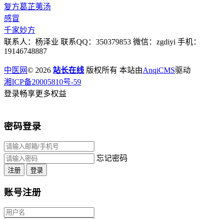
复方葛芷荑汤
感冒
千家妙方
联系人：杨泽业 联系QQ：350379853 微信：zgdiyi 手机：
19146748887
中医网
© 2026
站长在线
版权所有 本站由
AnqiCMS
驱动
湘ICP备20005810号-59
登录畅享更多权益
密码登录
忘记密码
注册
登录
账号注册