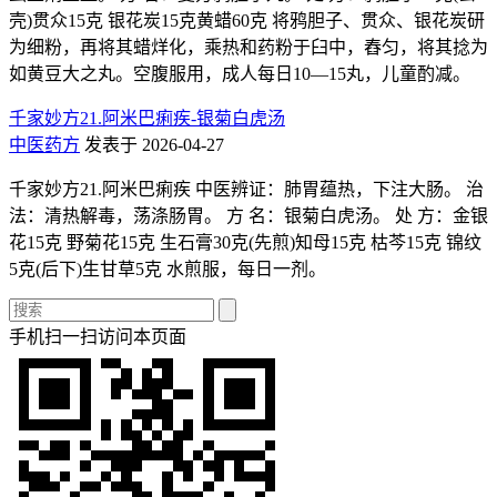
壳)贯众15克 银花炭15克黄蜡60克 将鸦胆子、贯众、银花炭研
为细粉，再将其蜡烊化，乘热和药粉于臼中，舂匀，将其捻为
如黄豆大之丸。空腹服用，成人每日10—15丸，儿童酌减。
千家妙方21.阿米巴痢疾-银菊白虎汤
中医药方
发表于 2026-04-27
千家妙方21.阿米巴痢疾 中医辨证：肺胃蕴热，下注大肠。 治
法：清热解毒，荡涤肠胃。 方 名：银菊白虎汤。 处 方：金银
花15克 野菊花15克 生石膏30克(先煎)知母15克 枯芩15克 锦纹
5克(后下)生甘草5克 水煎服，每日一剂。
手机扫一扫访问本页面