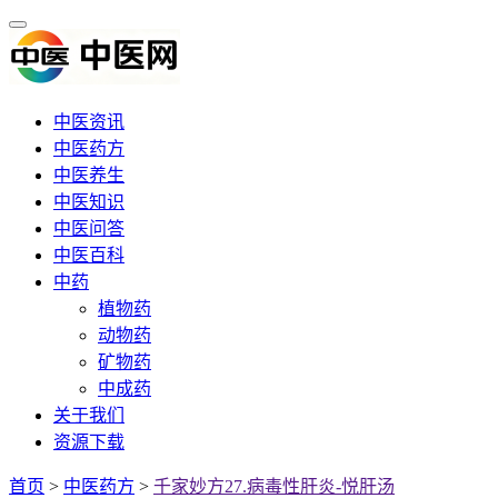
中医资讯
中医药方
中医养生
中医知识
中医问答
中医百科
中药
植物药
动物药
矿物药
中成药
关于我们
资源下载
首页
>
中医药方
>
千家妙方27.病毒性肝炎-悦肝汤