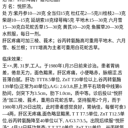
方 名：悦肝汤。
处 方:紫丹参10—20克 全当归15克 杜红花2—5克川桂枝2—3克
柴胡10—15克 延胡索10克绿萼梅5克 平地木15—30克 六月雪
15—30克白花蛇舌草15—30克 黄芪10—20克 鱼腥草20—30克
水煎服，每日一剂。
肝区疼痛可加三棱、莪术；谷丙转氨酶高可重用平地木、六月
雪、板兰根；TTT增高为主者可重用白花蛇舌草。
临床效果：
王××,男, 31岁,工人。于1980年1月25日前来诊治。患者胃纳
差，倦怠无力，面色黯黑，肝区疼痛，小便略赤，脉细涩,舌
苔薄白腻。肝功: TTT8.5单位, ZnT T20单位以上,谷丙转氨酶
139单位(正常为40单位),A/G: 2.6/3.8,肝上界平右琐骨中线第6
肋间，剑突下为3.5cm，肋下1.0cm，质中等。诊后投以“悦肝
汤”加三棱、莪术，重用白花蛇舌草。坚持服用2个月，而于
1980年3月29日出院，此时患者感觉良好，胃纳佳，每餐可食3
—4两，肝区无疼痛,面色略显黯黑, T T T7.5单位, ZnT T12.5单
位,谷丙转氨酶降至40单位以下, A/G3.7/3.5。出院后续服“悦肝
汤”, 4月14日肝功复查: T T T7.0单位, ZnT T11单位，谷丙转氨