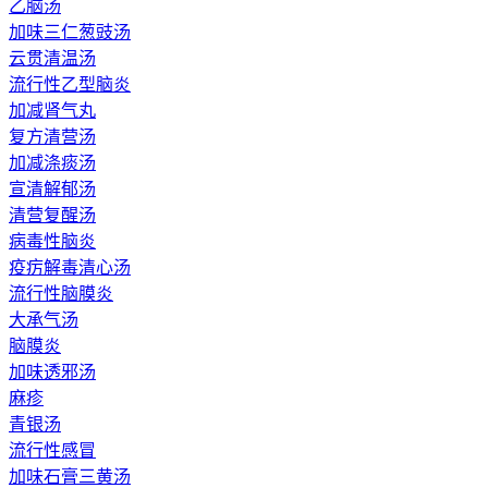
乙脑汤
加味三仁葱豉汤
云贯清温汤
流行性乙型脑炎
加减肾气丸
复方清营汤
加减涤痰汤
宣清解郁汤
清营复醒汤
病毒性脑炎
疫疠解毒清心汤
流行性脑膜炎
大承气汤
脑膜炎
加味透邪汤
麻疹
青银汤
流行性感冒
加味石膏三黄汤