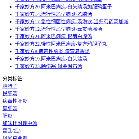
千家妙方20.阿米巴痢疾-白头翁汤加服鸦蛋子
千家妙方14.流行性乙型脑炎-乙脑汤
千家妙方17.急性细菌性痢疾-汤泡饮-当归芍药汤加减
千家妙方12.流行性乙型脑炎-云贯清温汤
千家妙方21.阿米巴痢疾-银菊白虎汤
千家妙方22.慢性阿米巴痢疾-复方鸦胆子丸
千家妙方8.病毒性脑炎-清营复醒汤
千家妙方19.阿米巴痢疾-白头翁汤
千家妙方23.肠伤寒-佩金温石汤
分类标签
鸦蛋子
悦肝汤
病毒性肝炎
健肝汤
肝炎
加味桂附理中汤
霍乱(症)
凤尾草合剂