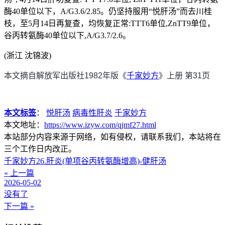
酶40单位以下，A/G3.6/2.85。仍坚持服用“悦肝汤”而去川桂
枝，至5月14日再复查，均恢复正常:TTT6单位,ZnTT9单位，
谷丙转氨酶40单位以下,A/G3.7/2.6。
(浙江 沈锦波)
本文摘自解放军出版社1982年版《
千家妙方
》上册 第31页
本文标签
：
悦肝汤
病毒性肝炎
千家妙方
本文地址：
https://www.izyw.com/qjmf27.html
本站部分内容来源于网络，如有侵权，请联系我们，本站将在
三个工作日内改正。
千家妙方26.肝炎(单项谷丙转氨酶增高)-健肝汤
« 上一篇
2026-05-02
没有了
下一篇 »