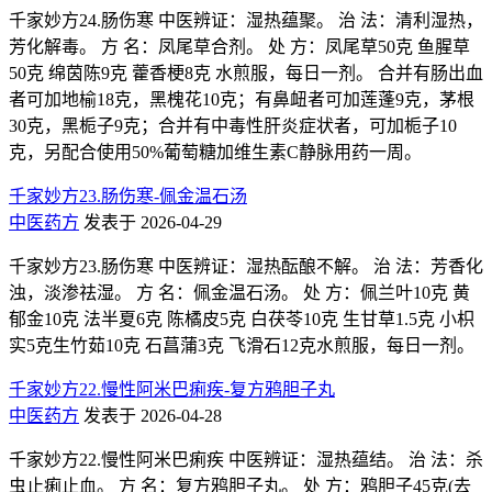
千家妙方24.肠伤寒 中医辨证：湿热蕴聚。 治 法：清利湿热，
芳化解毒。 方 名：凤尾草合剂。 处 方：凤尾草50克 鱼腥草
50克 绵茵陈9克 藿香梗8克 水煎服，每日一剂。 合并有肠出血
者可加地榆18克，黑槐花10克；有鼻衄者可加莲蓬9克，茅根
30克，黑栀子9克；合并有中毒性肝炎症状者，可加栀子10
克，另配合使用50%葡萄糖加维生素C静脉用药一周。
千家妙方23.肠伤寒-佩金温石汤
中医药方
发表于 2026-04-29
千家妙方23.肠伤寒 中医辨证：湿热酝酿不解。 治 法：芳香化
浊，淡渗祛湿。 方 名：佩金温石汤。 处 方：佩兰叶10克 黄
郁金10克 法半夏6克 陈橘皮5克 白茯苓10克 生甘草1.5克 小枳
实5克生竹茹10克 石菖蒲3克 飞滑石12克水煎服，每日一剂。
千家妙方22.慢性阿米巴痢疾-复方鸦胆子丸
中医药方
发表于 2026-04-28
千家妙方22.慢性阿米巴痢疾 中医辨证：湿热蕴结。 治 法：杀
虫止痢止血。 方 名：复方鸦胆子丸。 处 方：鸦胆子45克(去