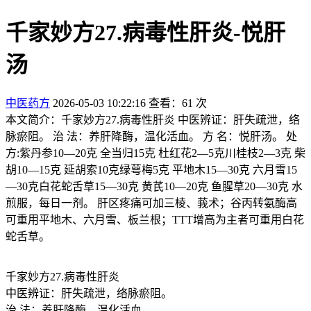
千家妙方27.病毒性肝炎-悦肝
汤
中医药方
2026-05-03 10:22:16
查看：61 次
本文简介：千家妙方27.病毒性肝炎 中医辨证：肝失疏泄，络
脉瘀阻。 治 法：养肝降酶，温化活血。 方 名：悦肝汤。 处
方:紫丹参10—20克 全当归15克 杜红花2—5克川桂枝2—3克 柴
胡10—15克 延胡索10克绿萼梅5克 平地木15—30克 六月雪15
—30克白花蛇舌草15—30克 黄芪10—20克 鱼腥草20—30克 水
煎服，每日一剂。 肝区疼痛可加三棱、莪术；谷丙转氨酶高
可重用平地木、六月雪、板兰根；TTT增高为主者可重用白花
蛇舌草。
千家妙方27.病毒性肝炎
中医辨证：肝失疏泄，络脉瘀阻。
治 法：养肝降酶，温化活血。