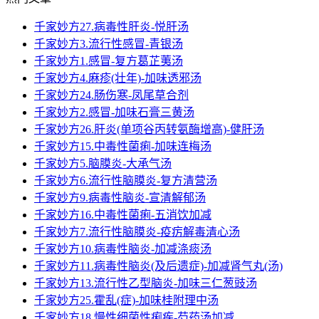
千家妙方27.病毒性肝炎-悦肝汤
千家妙方3.流行性感冒-青银汤
千家妙方1.感冒-复方葛芷荑汤
千家妙方4.麻疹(壮年)-加味透邪汤
千家妙方24.肠伤寒-凤尾草合剂
千家妙方2.感冒-加味石膏三黄汤
千家妙方26.肝炎(单项谷丙转氨酶增高)-健肝汤
千家妙方15.中毒性菌痢-加味连梅汤
千家妙方5.脑膜炎-大承气汤
千家妙方6.流行性脑膜炎-复方清营汤
千家妙方9.病毒性脑炎-宣清解郁汤
千家妙方16.中毒性菌痢-五消饮加减
千家妙方7.流行性脑膜炎-疫疠解毒清心汤
千家妙方10.病毒性脑炎-加减涤痰汤
千家妙方11.病毒性脑炎(及后遗症)-加减肾气丸(汤)
千家妙方13.流行性乙型脑炎-加味三仁葱豉汤
千家妙方25.霍乱(症)-加味桂附理中汤
千家妙方18.慢性细菌性痢疾-芍药汤加减