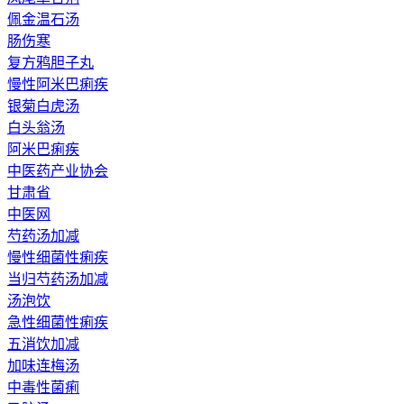
佩金温石汤
肠伤寒
复方鸦胆子丸
慢性阿米巴痢疾
银菊白虎汤
白头翁汤
阿米巴痢疾
中医药产业协会
甘肃省
中医网
芍药汤加减
慢性细菌性痢疾
当归芍药汤加减
汤泡饮
急性细菌性痢疾
五消饮加减
加味连梅汤
中毒性菌痢